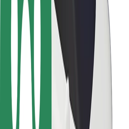
Bezpečnosť cestujúcich
Bezpečnosť vodičov
Bezpečnosť na kolobežkách
Bezpečnostný lab
Mestá
Lokality
Riešenia pre mestá
Letiská
Nabíjacie stanice Bolt
Podpora
Pre cestujúcich
Pre vodičov