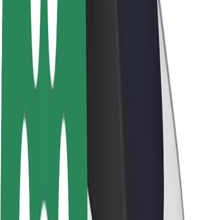
O spoločnosti Bolt
Udržateľnosť v spoločnosti Bolt
Projekt Zero
Blog
Novinky
Smernice pre značku
Naša vízia
Vzťahy s investormi
Vedenie spoločnosti
Značka
Médiá
Mestský fond
Bezpečnosť