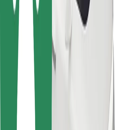
Pre kuriérov
Bolt Food
Pre flotilových partnerov
Pre reštaurácie
Bolt for Business
Iné
Partneri
Podmienky používania
Cookies
Bezpečnosť
Získajte odvoz do pár minút!
Stiahnuť aplikáciu Bolt