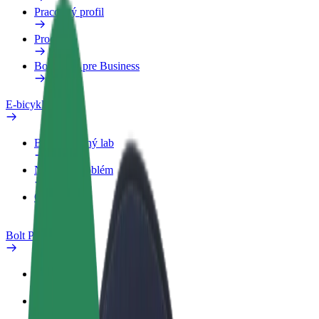
Pracovný profil
Produkty
Bolt Food pre Business
E-bicykle
Bezpečnostný lab
Nahlásiť problém
Otázky
Bolt Plus
Výhody
Ako sa pridať