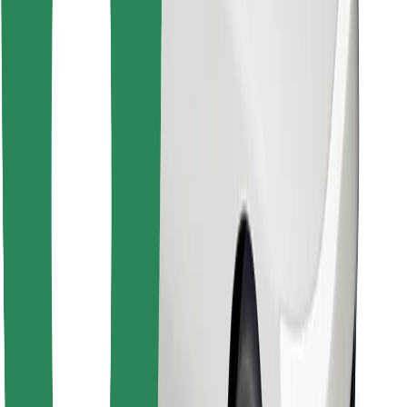
Objavte svoje obľúbené jedlo!
Stiahnite si aplikáciu Bolt Food