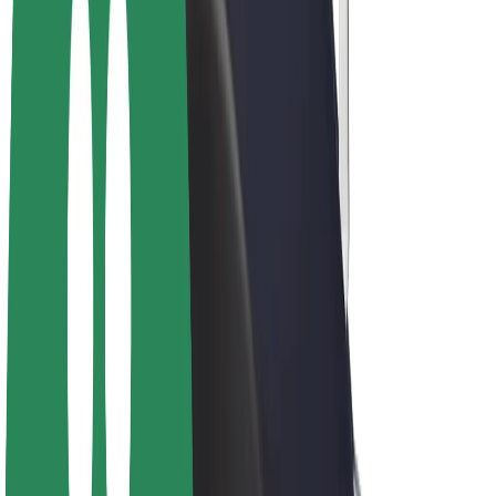
E-bicykle
Bolt Plus
Zarábajte s Boltom
Vodiči
Zárobky partnerských vodičov
Kuriéri
Zárobky partnerských kuriérov
Partneri Bolt Food
Flotily
Franšíza
Spoločnosť
Kariéra