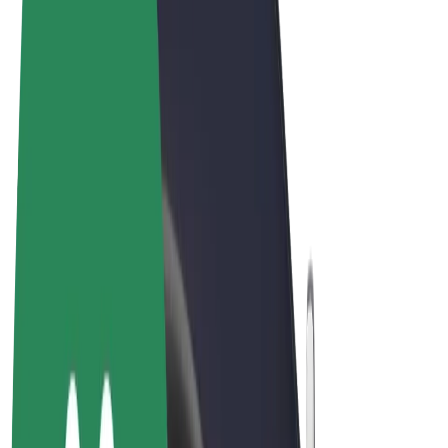
Podmienky používania
Súkromie
Cookies
© 2026 Bolt Technology OÜ
Produkty
Jazdy
Kolobežky
Bolt Market
Bolt Food
Bolt Drive
Bolt for Business