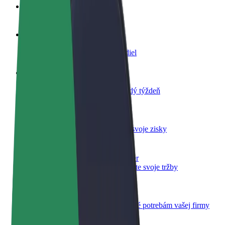
Otázky
Staňte sa vodičom
Zarábajte podľa vlastných pravidiel
Staňte sa kuriérom
Doručujte jedlo a zarábajte si každý týždeň
Pridajte reštauráciu
Oslovte viac zákazníkov a zvýšte svoje zisky
Zaregistrujte sa ako flotilový partner
Pridajte svoju flotilu k Boltu a zvýšte svoje tržby
Bolt for Business
Produkty a služby Bolt prispôsobené potrebám vašej firmy