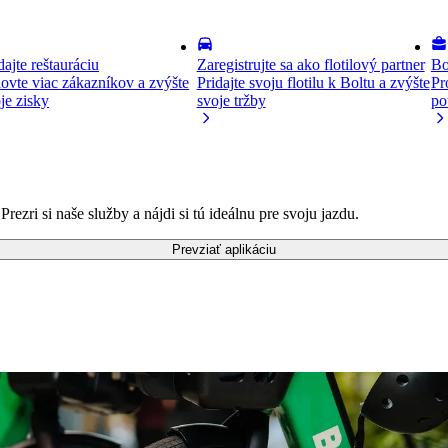
dajte reštauráciu
Zaregistrujte sa ako flotilový partner
Bo
ovte viac zákazníkov a zvýšte
Pridajte svoju flotilu k Boltu a zvýšte
Pr
je zisky
svoje tržby
po
ezri si naše služby a nájdi si tú ideálnu pre svoju jazdu.
Prevziať aplikáciu