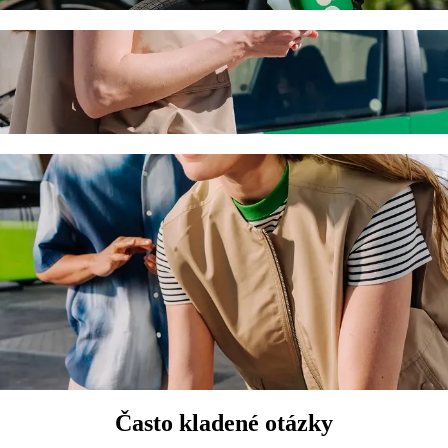
odvozom autom Bolt
si odvoz autom Bolt. Pri jazde s Boltom bude táto cesta trvať približ
ch do Elysia Park
t.
m.
zvieratá.
onúka bezbariérové vozidlá (WAV).
enu so základnými modelmi Bolt (Basic).
Často kladené otázky