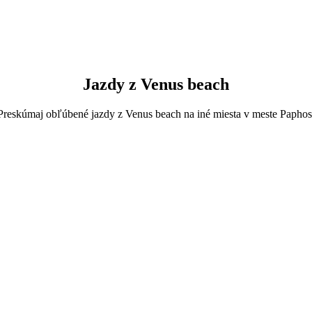
je 6-Seater, bude ťa stáť približne 15,30 € EUR.
30 € EUR.
Jazdy z Venus beach
Preskúmaj obľúbené jazdy z Venus beach na iné miesta v meste Paphos