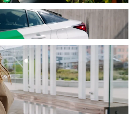
ne 11 min a bude stáť približne 15,30 € EUR. Máme pre teba ideálne