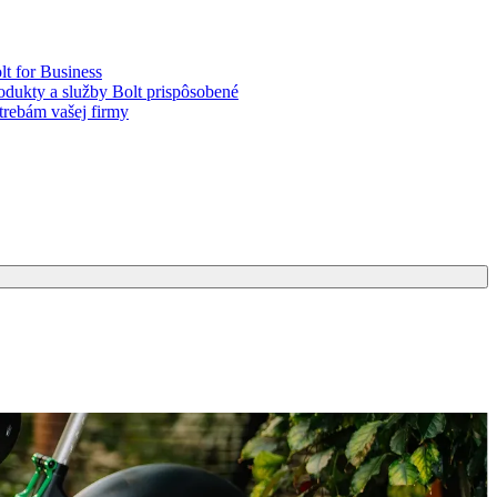
lt for Business
odukty a služby Bolt prispôsobené
trebám vašej firmy