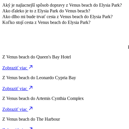
Aký je najlacnejší spôsob dopravy z Venus beach do Elysia Park?
Cenovo najvýhodnejším spôsobom cesty z Venus beach do Elysia Park 
Ako ďaleko je to z Elysia Park do Venus beach?
Elysia Park je približne 6 km od Venus beach.
Ako dlho mi bude trvať cesta z Venus beach do Elysia Park?
Cesta z Venus beach do Elysia Park s 6-Seater trvá približne 11 min.
Koľko stojí cesta z Venus beach do Elysia Park?
Cena jazdy z Venus beach do Elysia Park s 6-Seater je približne 15,
Z
Venus beach
do
Queen's Bay Hotel
Zobraziť viac
Z
Venus beach
do
Leonardo Cypria Bay
Zobraziť viac
Z
Venus beach
do
Artemis Cynthia Complex
Zobraziť viac
Z
Venus beach
do
The Harbour