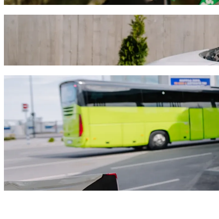
Odveź sa z Venus beach do Elysia Park s 
Ak hľadáš najlepšiu cenu na cestu do Elysia Park, odporúčame vybrať 
vozidlo na každú príležitosť.
Stiahni si Bolt appku
Služby Bolt, ktoré ťa odvezmú z Venus bea
Veľa batožiny? Rezervuj si naše vozidlá XL až pre 6 osôb.
Potrebuješ prísť vo veľkom štýle? Vyskúšaj prémiové vozidlá Bol
Cestuješ s deťmi? Objednaj si jazdu vhodnú pre deti s podsedáko
Ide s tebou tvoj miláčik? Vyskúšaj naše jazdy vhodné pre domáce 
Potrebuješ extra pomoc? Naša kategória asistenčných vozidiel p
Cenovo dostupné jazdy? Užívaj si kompaktné vozidlá za nižšiu c
Stiahni si Bolt appku