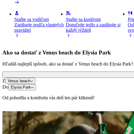
Staňte sa vodičom
Staňte sa kuriérom
Pri
Zarábajte podľa vlastných
Doručujte jedlo a zarábajte si
Osl
pravidiel
každý týždeň
svo
Ako sa dostať z Venus beach do Elysia Park
Hľadáš najlepší spôsob, ako sa dostať z Venus beach do Elysia Park? Pr
Z
Venus beach
Do
Elysia Park
Od pohodlia a komfortu vás delí len pár kliknutí!
Kolobežky alebo e-bicykle
Pohybuj sa po meste Paphos na kolobežkách alebo e-bicykloch
Stiahni si Bolt appku