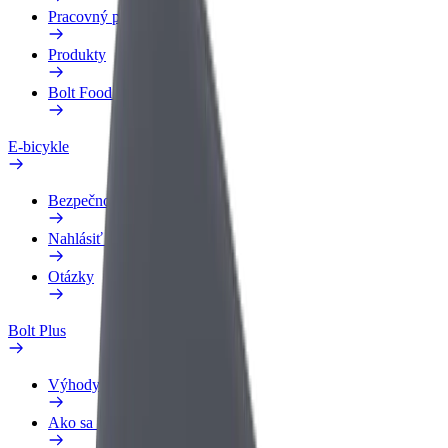
Pracovný profil
Produkty
Bolt Food pre Business
E-bicykle
Bezpečnostný lab
Nahlásiť problém
Otázky
Bolt Plus
Výhody
Ako sa pridať