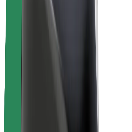
O spoločnosti Bolt
Udržateľnosť v spoločnosti Bolt
Projekt Zero
Blog
Novinky
Smernice pre značku
Naša vízia
Vzťahy s investormi
Vedenie spoločnosti
Značka
Médiá
Mestský fond
Bezpečnosť