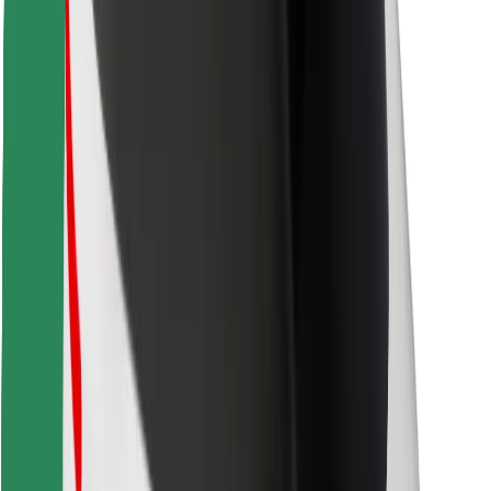
Objavte svoje obľúbené jedlo!
Stiahnite si aplikáciu Bolt Food