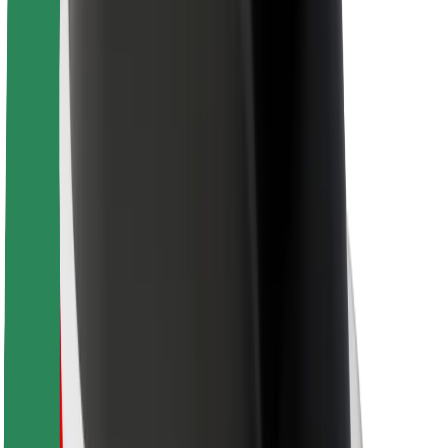
Pre kuriérov
Bolt Food
Pre flotilových partnerov
Pre reštaurácie
Bolt for Business
Iné
Partneri
Podmienky používania
Cookies
Bezpečnosť
Získajte odvoz do pár minút!
Stiahnuť aplikáciu Bolt