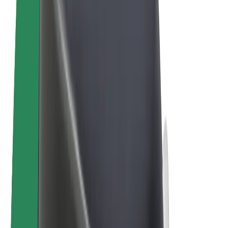
E-bicykle
Bolt Plus
Zarábajte s Boltom
Vodiči
Zárobky partnerských vodičov
Kuriéri
Zárobky partnerských kuriérov
Partneri Bolt Food
Flotily
Franšíza
Spoločnosť
Kariéra