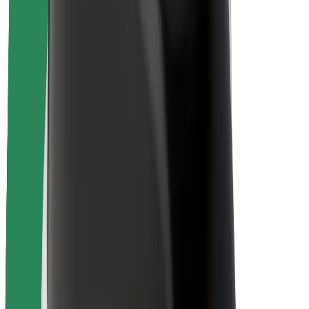
Bezpečnosť cestujúcich
Bezpečnosť vodičov
Bezpečnosť na kolobežkách
Bezpečnostný lab
Mestá
Lokality
Riešenia pre mestá
Letiská
Nabíjacie stanice Bolt
Podpora
Pre cestujúcich
Pre vodičov