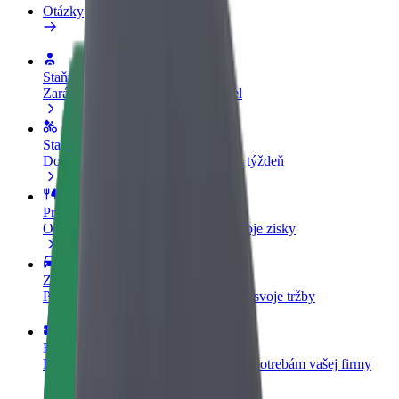
Otázky
Staňte sa vodičom
Zarábajte podľa vlastných pravidiel
Staňte sa kuriérom
Doručujte jedlo a zarábajte si každý týždeň
Pridajte reštauráciu
Oslovte viac zákazníkov a zvýšte svoje zisky
Zaregistrujte sa ako flotilový partner
Pridajte svoju flotilu k Boltu a zvýšte svoje tržby
Bolt for Business
Produkty a služby Bolt prispôsobené potrebám vašej firmy