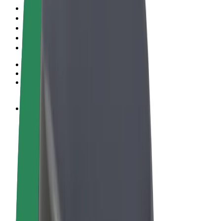
Podmienky používania
Súkromie
Cookies
© 2026 Bolt Technology OÜ
Produkty
Jazdy
Kolobežky
Bolt Market
Bolt Food
Bolt Drive
Bolt for Business