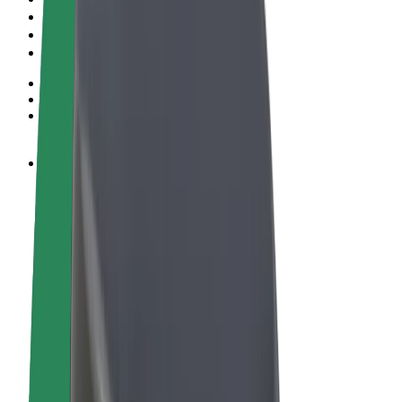
Podmienky používania
Súkromie
Cookies
© 2026 Bolt Technology OÜ
Produkty
Jazdy
Kolobežky
Bolt Market
Bolt Food
Bolt Drive
Bolt for Business
E-bicykle