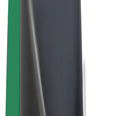
Bolt Plus
Zarábajte s Boltom
Vodiči
Zárobky partnerských vodičov
Kuriéri
Zárobky partnerských kuriérov
Partneri Bolt Food
Flotily
Franšíza
Spoločnosť
Kariéra
O spoločnosti Bolt