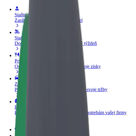
Staňte sa vodičom
Zarábajte podľa vlastných pravidiel
Staňte sa kuriérom
Doručujte jedlo a zarábajte si každý týždeň
Pridajte reštauráciu
Oslovte viac zákazníkov a zvýšte svoje zisky
Zaregistrujte sa ako flotilový partner
Pridajte svoju flotilu k Boltu a zvýšte svoje tržby
Bolt for Business
Produkty a služby Bolt prispôsobené potrebám vašej firmy