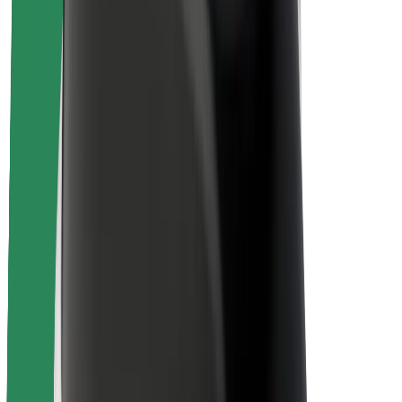
Bezpečnosť vodičov
Bezpečnosť na kolobežkách
Bezpečnostný lab
Mestá
Lokality
Riešenia pre mestá
Letiská
Nabíjacie stanice Bolt
Podpora
Pre cestujúcich
Pre vodičov
Pre kuriérov