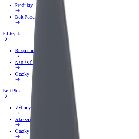
Produkty
Bolt Food pre Business
E-bicykle
Bezpečnostný lab
Nahlásiť problém
Otázky
Bolt Plus
Výhody
Ako sa pridať
Otázky