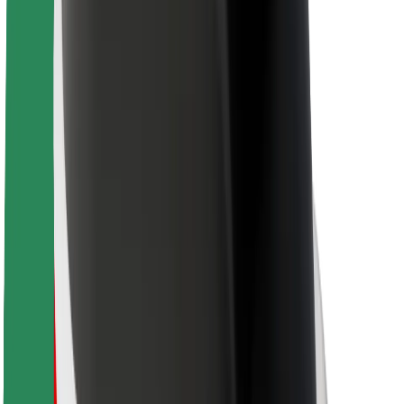
Bolt Food
Pre flotilových partnerov
Pre reštaurácie
Bolt for Business
Iné
Partneri
Podmienky používania
Cookies
Bezpečnosť
Získajte odvoz do pár minút!
Stiahnuť aplikáciu Bolt
Objavte svoje obľúbené jedlo!