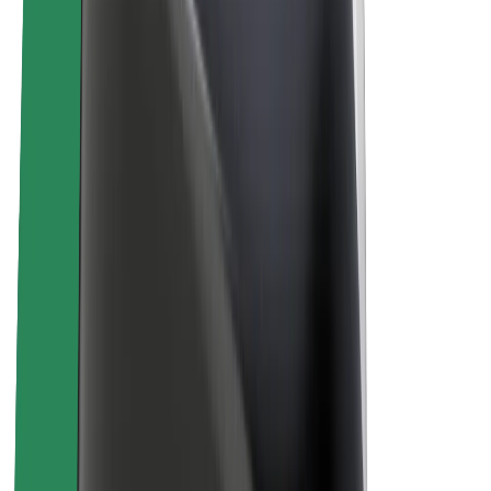
Udržateľnosť v spoločnosti Bolt
Projekt Zero
Blog
Novinky
Smernice pre značku
Naša vízia
Vzťahy s investormi
Vedenie spoločnosti
Značka
Médiá
Mestský fond
Bezpečnosť
Bezpečnosť cestujúcich