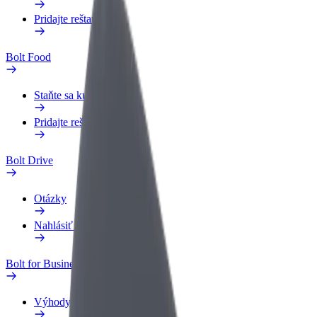
Pridajte reštauráciu
Bolt Food
Staňte sa kuriérom
Pridajte reštauráciu
Bolt Drive
Otázky
Nahlásiť vozidlo
Bolt for Business
Výhody