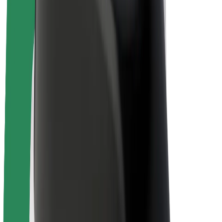
E-bicykle
Bolt Plus
Zarábajte s Boltom
Vodiči
Zárobky partnerských vodičov
Kuriéri
Zárobky partnerských kuriérov
Partneri Bolt Food
Flotily
Franšíza
Spoločnosť
Kariéra