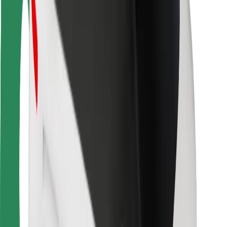
Bezpečnosť cestujúcich
Bezpečnosť vodičov
Bezpečnosť na kolobežkách
Bezpečnostný lab
Mestá
Lokality
Riešenia pre mestá
Letiská
Nabíjacie stanice Bolt
Podpora
Pre cestujúcich
Pre vodičov