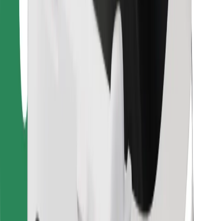
Pre kuriérov
Bolt Food
Pre flotilových partnerov
Pre reštaurácie
Bolt for Business
Iné
Partneri
Podmienky používania
Cookies
Bezpečnosť
Získajte odvoz do pár minút!
Stiahnuť aplikáciu Bolt