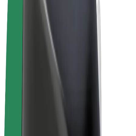
Podmienky používania
Súkromie
Cookies
© 2026 Bolt Technology OÜ
Produkty
Jazdy
Kolobežky
Bolt Market
Bolt Food
Bolt Drive
Bolt for Business