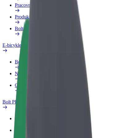
Pracovný profil
Produkty
Bolt Food pre Business
E-bicykle
Bezpečnostný lab
Nahlásiť problém
Otázky
Bolt Plus
Výhody
Ako sa pridať