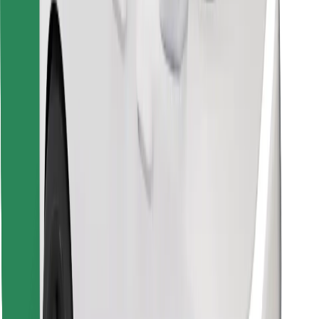
Objavte svoje obľúbené jedlo!
Stiahnite si aplikáciu Bolt Food