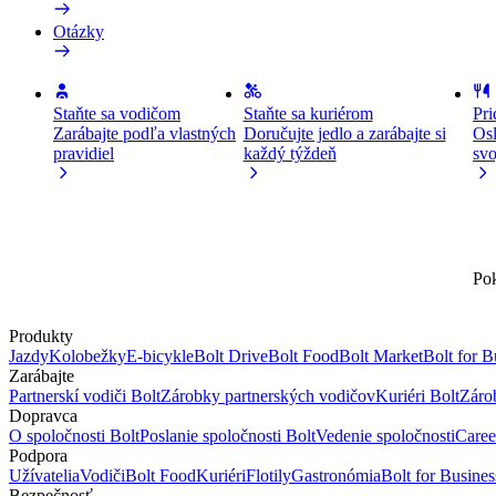
Otázky
Staňte sa vodičom
Staňte sa kuriérom
Pri
Zarábajte podľa vlastných
Doručujte jedlo a zarábajte si
Osl
pravidiel
každý týždeň
svo
Pok
Produkty
Jazdy
Kolobežky
E-bicykle
Bolt Drive
Bolt Food
Bolt Market
Bolt for B
Zarábajte
Partnerskí vodiči Bolt
Zárobky partnerských vodičov
Kuriéri Bolt
Záro
Dopravca
O spoločnosti Bolt
Poslanie spoločnosti Bolt
Vedenie spoločnosti
Caree
Podpora
Užívatelia
Vodiči
Bolt Food
Kuriéri
Flotily
Gastronómia
Bolt for Busines
Bezpečnosť