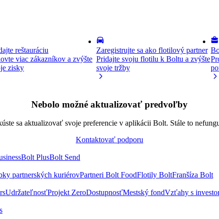
dajte reštauráciu
Zaregistrujte sa ako flotilový partner
Bo
ovte viac zákazníkov a zvýšte
Pridajte svoju flotilu k Boltu a zvýšte
Pr
je zisky
svoje tržby
po
Nebolo možné aktualizovať predvoľby
úste sa aktualizovať svoje preferencie v aplikácii Bolt. Stále to nefung
Kontaktovať podporu
usiness
Bolt Plus
Bolt Send
bky partnerských kuriérov
Partneri Bolt Food
Flotily Bolt
Franšíza Bolt
rs
Udržateľnosť
Projekt Zero
Dostupnosť
Mestský fond
Vzťahy s investo
s