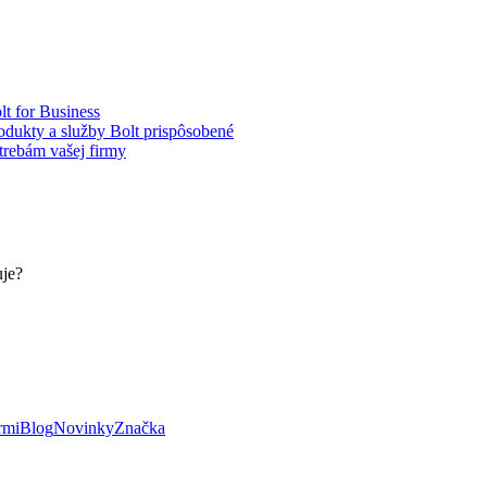
lt for Business
odukty a služby Bolt prispôsobené
trebám vašej firmy
uje?
rmi
Blog
Novinky
Značka