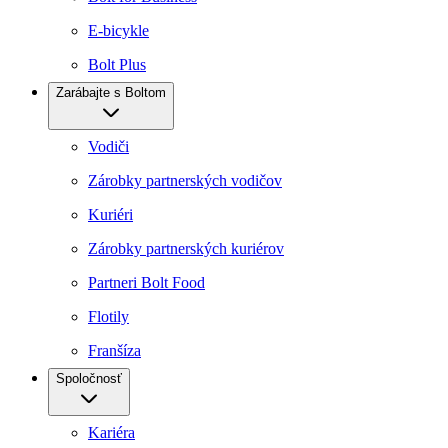
E-bicykle
Bolt Plus
Zarábajte s Boltom
Vodiči
Zárobky partnerských vodičov
Kuriéri
Zárobky partnerských kuriérov
Partneri Bolt Food
Flotily
Franšíza
Spoločnosť
Kariéra