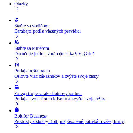
Otázky
Staňte sa vodičom
Zarábajte podľa vlastných pravidiel
Staňte sa kuriérom
Doručujte jedlo a zarábajte si každý týždeň
Pridajte reštauráciu
Oslovte viac zákazníkov a zvýšte svoje zisky
Zaregistrujte sa ako flotilový partner
Pridajte svoju flotilu k Boltu a zvýšte svoje tržby
Bolt for Business
Produkty a služby Bolt prispôsobené potrebám vašej firmy