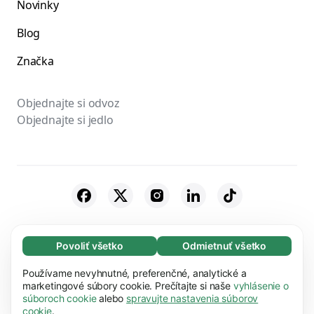
Novinky
Blog
Značka
Objednajte si odvoz
Objednajte si jedlo
© 2026 Bolt Technology OÜ
Povoliť všetko
Odmietnuť všetko
Nevyhnutné (65)
Partneri
Podmienky používania
Súkromie
Nevyhnutné súbory cookie pomáhajú používať
Používame nevyhnutné, preferenčné, analytické a
Zistiť viac
naše webové stránky vďaka základným
marketingové súbory cookie. Prečítajte si naše
vyhlásenie o
Cookies
Bezpečnosť
súboroch cookie
alebo
spravujte nastavenia súborov
funkciám, napr. navigácii na stránke. Bez týchto
Preferencie (17)
cookie
.
súborov cookie nemôže webová stránka