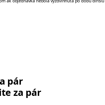
íkom ak objednávka nebola vyzdvihnutá po dobu dlhš
a pár
ite za pár