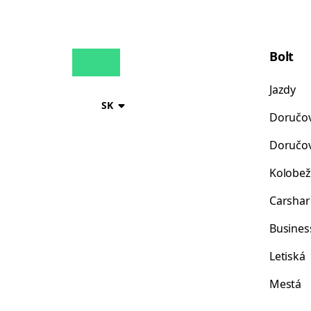
Bolt
Jazdy
SK
Doručov
Doručov
Kolobež
Carshar
Busines
Letiská
Mestá