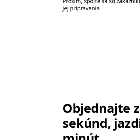
Prosím, spojte sa so zákazn
jej pripravenia.
Objednajte z
sekúnd, jazd
minút.