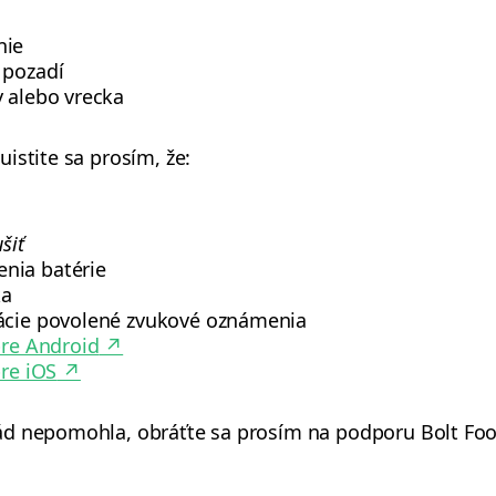
nie
 pozadí
y alebo vrecka
istite sa prosím, že:
šiť
nia batérie
ka
kácie povolené zvukové oznámenia
re Android
↗
re iOS
↗
ád nepomohla, obráťte sa prosím na podporu Bolt Foo