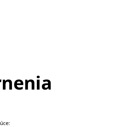
nenia
úce: