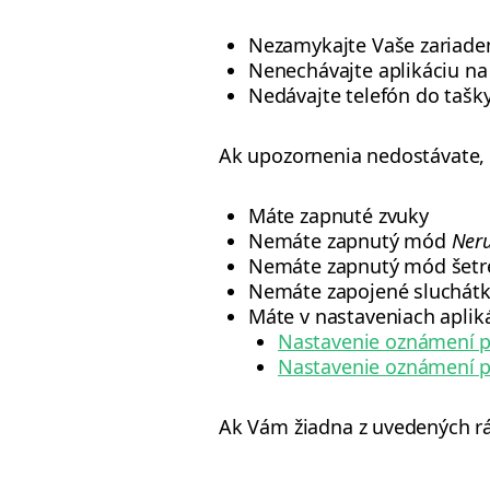
Nezamykajte Vaše zariade
Nenechávajte aplikáciu na
Nedávajte telefón do tašk
Ak upozornenia nedostávate, u
Máte zapnuté zvuky
Nemáte zapnutý mód
Neru
Nemáte zapnutý mód šetre
Nemáte zapojené sluchát
Máte v nastaveniach apli
Nastavenie oznámení p
Nastavenie oznámení p
Ak Vám žiadna z uvedených r