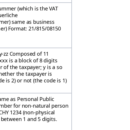
ummer (which is the VAT
erliche
mer) same as business
er) Format: 21/815/08150
y-zz Composed of 11
x is a block of 8 digits
 of the taxpayer; y is a so
hether the taxpayer is
 is 2) or not (the code is 1)
ame as Personal Public
mber for non-natural person
CHY 1234 (non-physical
 between 1 and 5 digits.