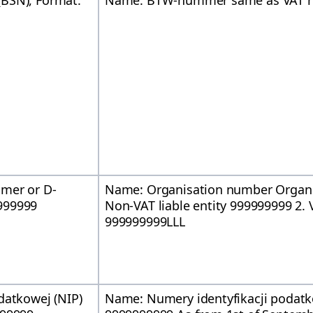
BSN), Format:
Name: BTW-nummer same as VAT n
mmer or D-
Name: Organisation number Organ
999999
Non-VAT liable entity 999999999 2. V
999999999LLL
datkowej (NIP)
Name: Numery identyfikacji podatk