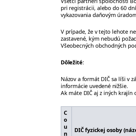
Všetci partneri spoločnosti B
pri registrácii, alebo do 60 d
vykazovania daňovým úradom
V prípade, že v tejto lehote 
zastavené, kým nebudú požado
Všeobecných obchodných po
Dôležité
:
Názov a formát DIČ sa líši v z
informácie uvedené nižšie.
Ak máte DIČ aj z iných krajín 
C
o
u
DIČ fyzickej osoby (náz
n