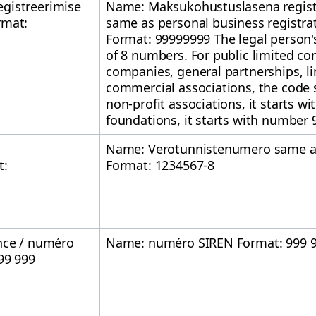
gistreerimise
Name: Maksukohustuslasena regist
rmat:
same as personal business registra
Format: 99999999 The legal person's
of 8 numbers. For public limited co
companies, general partnerships, l
commercial associations, the code s
non-profit associations, it starts w
foundations, it starts with number 
Name: Verotunnistenumero same as
t:
Format: 1234567-8
nce / numéro
Name: numéro SIREN Format: 999 9
99 999