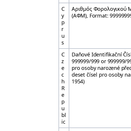
C
Αριθμός Φορολογικού
y
(ΑΦΜ), Format: 9999999
p
r
u
s
C
Daňové Identifikační Čís
z
999999/999 or 999999/99
e
pro osoby narozené pře
c
deset čísel pro osoby n
h
1954)
R
e
p
u
bl
ic