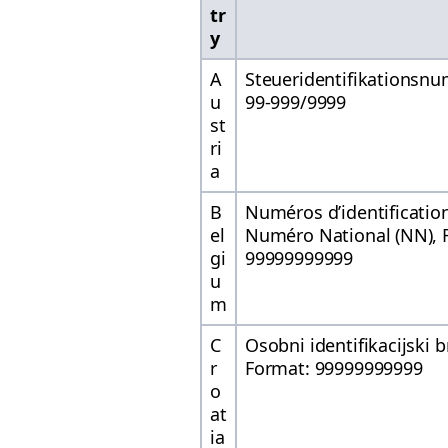
tr
y
A
Steueridentifikationsnu
u
99-999/9999
st
ri
a
B
Numéros d’identification 
el
Numéro National (NN), 
gi
99999999999
u
m
C
Osobni identifikacijski b
r
Format: 99999999999
o
at
ia