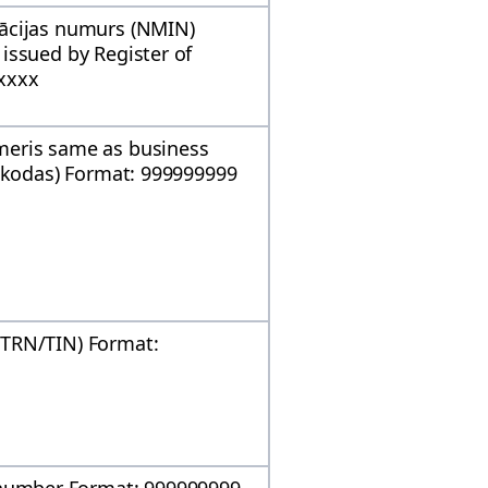
ācijas numurs (NMIN)
issued by Register of
xxxx
meris same as business
s kodas) Format: 999999999
(TRN/TIN) Format: