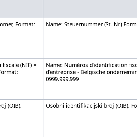
mmer, Format:
Name: Steuernummer (St. Nr.) Form
fiscale (NIF) =
Name: Numéros d’identification fis
Format:
d’entreprise - Belgische onderne
0999.999.999
roj (OIB),
Osobni identifikacijski broj (OIB),