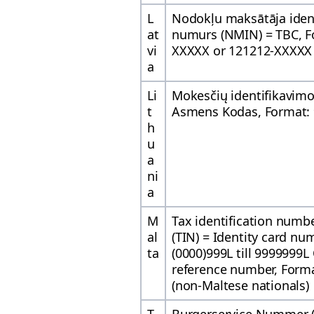
L
Nodokļu maksātāja ident
at
numurs (NMIN) = TBC, F
vi
XXXXX or 121212-XXXXX
a
Li
Mokesčių identifikavim
t
Asmens Kodas, Format:
h
u
a
ni
a
M
Tax identification numbe
al
(TIN) = Identity card nu
ta
(0000)999L till 9999999L
reference number, Form
(non-Maltese nationals)