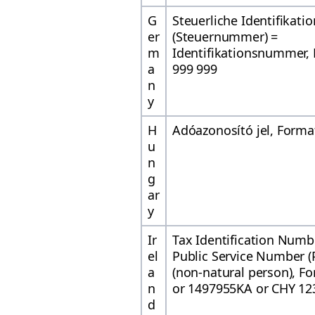
G
Steuerliche Identifikat
er
(Steuernummer) =
m
Identifikationsnummer, 
a
999 999
n
y
H
Adóazonosító jel, Forma
u
n
g
ar
y
Ir
Tax Identification Numb
el
Public Service Number (
a
(non-natural person), F
n
or 1497955KA or CHY 12
d