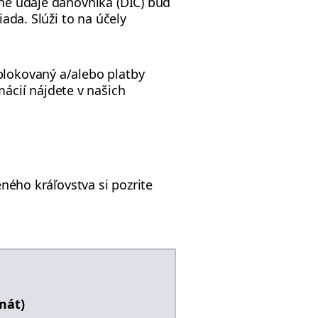
čné údaje daňovníka (DIČ) buď
iada. Slúži to na účely
blokovaný a/alebo platby
ácií nájdete v našich
eného kráľovstva si pozrite
mát)