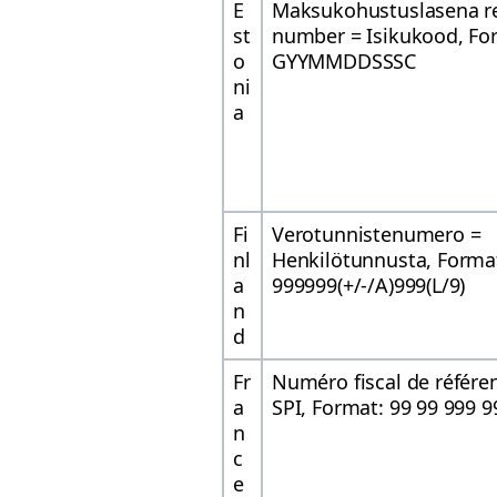
E
Maksukohustuslasena re
st
number = Isikukood, Fo
o
GYYMMDDSSSC
ni
a
Fi
Verotunnistenumero =
nl
Henkilötunnusta, Forma
a
999999(+/-/A)999(L/9)
n
d
Fr
Numéro fiscal de référe
a
SPI, Format: 99 99 999 9
n
c
e