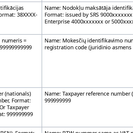
ifikācijas
Name: Nodokļu maksātāja identifik
ormat: 38XXXX-
Format: issued by SRS 9000xxxxxxx 
Enterprise 4000xxxxxxx or 5000xxx
o numeris =
Name: Mokesčių identifikavimo nu
 99999999999
registration code (juridinio asmen
r (nationals)
Name: Taxpayer reference number 
mber, Format:
999999999
 Or Taxpayer
at: 999999999