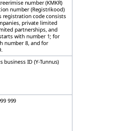
reerimise number (KMKR)
tion number (Registrikood)
 registration code consists
mpanies, private limited
imited partnerships, and
tarts with number 1; for
ith number 8, and for
9.
 business ID (Y-Tunnus)
99 999