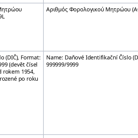
 Μητρώου
Αριθμός Φορολογικού Μητρώου (ΑΦ
9L
lo (DIČ), Format:
Name: Daňové Identifikační Číslo (
99 (devět čísel
999999/9999
d rokem 1954,
arozené po roku