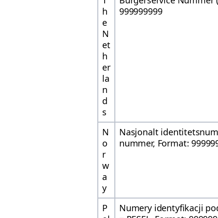
T
Burgerservice Nummer (
h
999999999
e
N
et
h
er
la
n
d
s
N
Nasjonalt identitetsnu
o
nummer, Format: 99999
r
w
a
y
P
Numery identyfikacji po