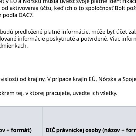
olt v EÚ a Nórsku musia uviesť svoje platné identifika
ní od aktivovania účtu, keď ich o to spoločnosť Bolt pož
 podľa DAC7.
nebudú predložené platné informácie, môže byť účet za
vané informácie poskytnuté a potvrdené. Viac inform
dmienkach.
ávislosti od krajiny. V prípade krajín EÚ, Nórska a Spoj
okrem tej, v ktorej pracujete, uveďte ich všetky.
ov + formát)
DIČ právnickej osoby (názov + for