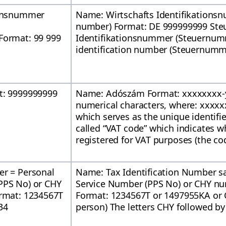
ionsnummer
Name: Wirtschafts Identifikationsn
number) Format: DE 999999999 Steu
Format: 99 999
Identifikationsnummer (Steuernum
identification number (Steuernumm
t: 9999999999
Name: Adószám Format: xxxxxxxx-
numerical characters, where: xxxxxxx
which serves as the unique identifier
called “VAT code” which indicates w
registered for VAT purposes (the code
er = Personal
Name: Tax Identification Number s
PPS No) or CHY
Service Number (PPS No) or CHY nu
ormat: 1234567T
Format: 1234567T or 1497955KA or 
34
person) The letters CHY followed by