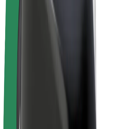
E-kolesa
Bolt Plus
Zasluži z Bolt
Vozniki
Zaslužki za voznike
Dostavljavci
Zaslužki za dostavljavce
Ponudniki Bolt Food
Vozni parki
Franšize
Podjetje
Zaposlitve