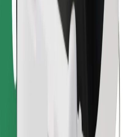
Najdi svojo najljubšo hrano!
Prenesi aplikacijo Bolt Food