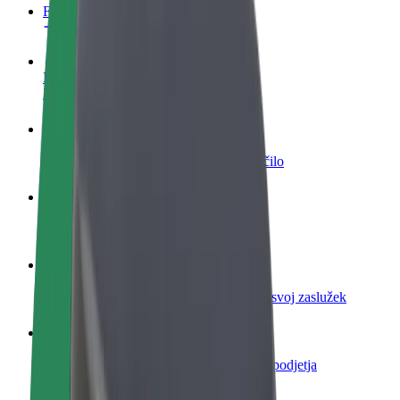
FAQ
Postani voznik
Zasluži denar pod svojimi pogoji
Postanite kurir
Dostavljaj hrano in prejmi tedensko plačilo
Dodaj restavracijo ali trgovino
Dosezi več strank in zvišaj zaslužek
Prijavi se kot lastnik voznega parka
Dodaj svoj vozni park v Bolt in povečaj svoj zaslužek
Bolt za podjetja
Boltovi izdelki in storitve za rast tvojega podjetja