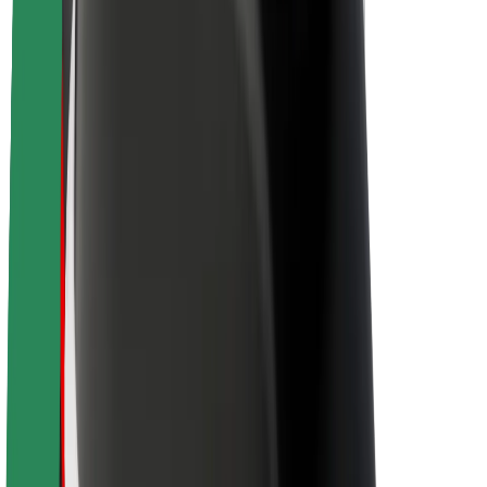
O Boltu
Trajnost pri Boltu
Projekt Zero
Blog
Novinarsko središče
Smernice blagovne znamke
Poslanstvo
Odnosi z vlagatelji
Vodstvo
Blagovna znamka
Mediji
Urban Fund
Varnost