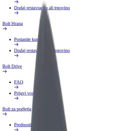
Dodaj restavracijo ali trgovino
Bolt Hrana
Postanite kurir
Dodaj restavracijo ali trgovino
Bolt Drive
FAQ
Prijavi vozilo
Bolt za podjetja
Prednosti