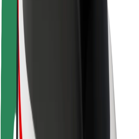
Varnost potnikov
Varnost voznikov
Varnost skirojev
Varnostni kotiček
Mesta
Lokacije
Rešitve za mesto
Letališča
Bolt polnilne postaje
Pomoč
Za potnike
Za voznike