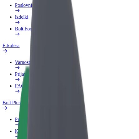
Poslovni profil
Izdelki
Bolt Food za podjetja
E-kolesa
Varnostni kotiček
Prijavi težavo
FAQ
Bolt Plus
Prednosti
Kako se pridružiti