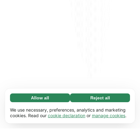
Allow all
Reject all
Necessary (65)
Necessary cookies help make our website
Learn more
We use necessary, preferences, analytics and marketing
usable by enabling basic functions, e.g. page
cookies. Read our
cookie declaration
or
manage cookies
.
navigation. The website cannot function
Preferences (17)
properly without these cookies.
Preference cookies enable our website to
Learn more
remember information that changes the way it