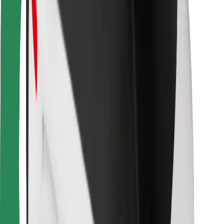
Za dostavljavce
Bolt Food
Za lastnike voznih parkov
Za restavracije
Bolt za podjetja
Drugo
Dobavitelji
Pogoji poslovanja
Piškotki
Varnost
Do vožnje v nekaj minutah!
Prenesi aplikacijo Bolt