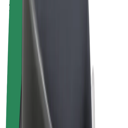
Pogoji poslovanja
Zasebnost
Piškotki
© 2026 Bolt Technology OÜ
Izdelki
Vožnje
Skiroji
Bolt Market
Bolt Hrana
Bolt Drive
Bolt za podjetja