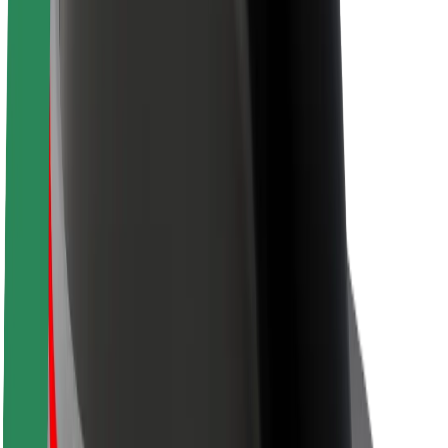
Кар'єра
Про компанію Bolt
Сталий розвиток у Bolt
Проєкт Нуль
Блог
Пресцентр
Правила використання бренду
Місія
Зв’язки з інвесторами
Керівництво
Бренд
Медіа
Урбаністичний фонд