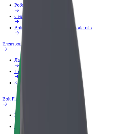
Робочий обліковий запис
Сервіси
Bolt Food для корпоративних клієнтів
Електровелосипеди
Лабораторія безпеки
Повідомити про проблему
Запитання та відповіді
Bolt Plus
Переваги
Як приєднатися