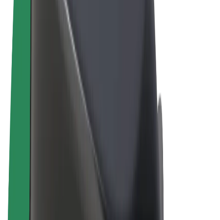
Правила та Умови
Конфіденційність
Файли ку́кі
© 2026 Bolt Technology OÜ
Сервіси
Поїздки
Електросамокати
Доставка продуктів Bolt Market
Доставка Bolt Food
Каршерінг Bolt Drive