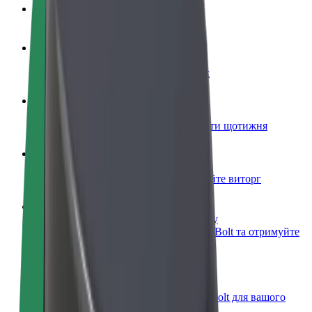
Запитання та відповіді
Стати водієм
Заробляйте гроші на власних умовах
Стати кур'єром
Доставляйте їжу та отримуйте виплати щотижня
Додати ресторан чи крамницю
Залучайте більше клієнтів та збільшуйте виторг
Зареєструватися як власник автопарку
Додайте Ваш автопарк на платформу Bolt та отримуйте
більше доходів
Bolt for Business
Масштабування продуктів та послуг Bolt для вашого
бізнесу