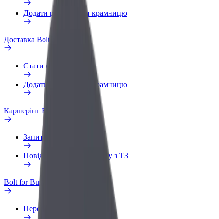
Додати ресторан чи крамницю
Доставка Bolt Food
Стати кур'єром
Додати ресторан чи крамницю
Каршерінг Bolt Drive
Запитання та відповіді
Повідомити про проблему з ТЗ
Bolt for Business
Переваги