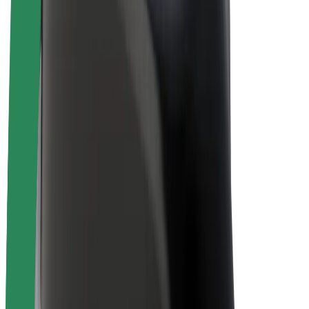
Bolt for Business
Електровелосипеди
Bolt Plus
Заробляйте з Bolt
Водієм
Заробіток водія
Кур'єром
Заробіток курʼєра
Партнери Bolt Food
Автопаркам
Франшиза
Компанія