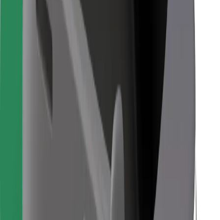
Для водіїв
Для кур'єрів
Доставка Bolt Food
Для власників автопарків
Для ресторанів
Bolt for Business
Інше
Постачальникам
Правила та Умови
Файли ку́кі
Безпека
Замовляй поїздку за лічені хвилини!