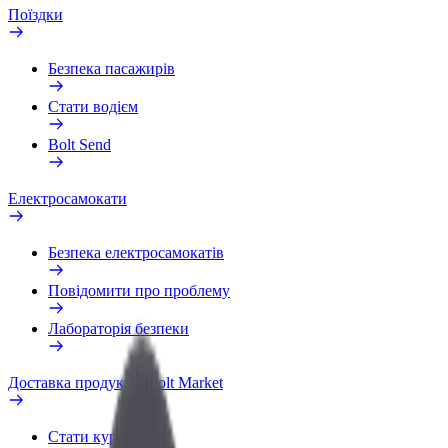
Поїздки
Безпека пасажирів
Стати водієм
Bolt Send
Електросамокати
Безпека електросамокатів
Повідомити про проблему
Лабораторія безпеки
Доставка продуктів Bolt Market
Стати кур'єром