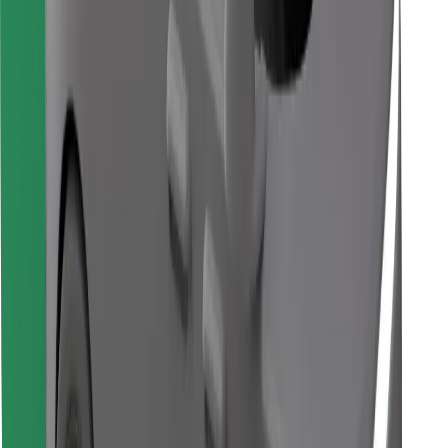
Завантажити застосунок Bolt
Знайди твою улюблену страву чи їжу!
Завантажити застосунок Bolt Food