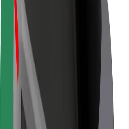
Безпека
Безпека пасажирів
Безпека водіїв
Безпека електросамокатів
Лабораторія безпеки
Міста
Розташування
Міські рішення
Аеропорти
Зарядні станції Bolt
Підтримка
Для пасажирів