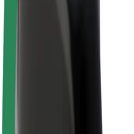
Електровелосипеди
Bolt Plus
Заробляйте з Bolt
Водієм
Заробіток водія
Кур'єром
Заробіток курʼєра
Партнери Bolt Food
Автопаркам
Франшиза
Компанія
Кар'єра