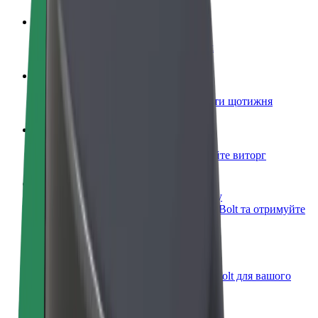
Стати водієм
Заробляйте гроші на власних умовах
Стати кур'єром
Доставляйте їжу та отримуйте виплати щотижня
Додати ресторан чи крамницю
Залучайте більше клієнтів та збільшуйте виторг
Зареєструватися як власник автопарку
Додайте Ваш автопарк на платформу Bolt та отримуйте
більше доходів
Bolt for Business
Масштабування продуктів та послуг Bolt для вашого
бізнесу