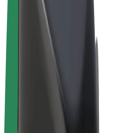
Правила та Умови
Конфіденційність
Файли ку́кі
© 2026 Bolt Technology OÜ
Сервіси
Поїздки
Електросамокати
Доставка продуктів Bolt Market
Доставка Bolt Food
Каршерінг Bolt Drive
Bolt for Business