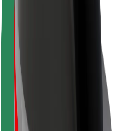
Про компанію Bolt
Сталий розвиток у Bolt
Проєкт Нуль
Блог
Пресцентр
Правила використання бренду
Місія
Зв’язки з інвесторами
Керівництво
Бренд
Медіа
Урбаністичний фонд
Безпека