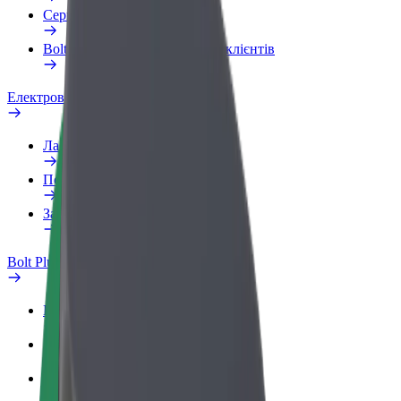
Сервіси
Bolt Food для корпоративних клієнтів
Електровелосипеди
Лабораторія безпеки
Повідомити про проблему
Запитання та відповіді
Bolt Plus
Переваги
Як приєднатися
Запитання та відповіді