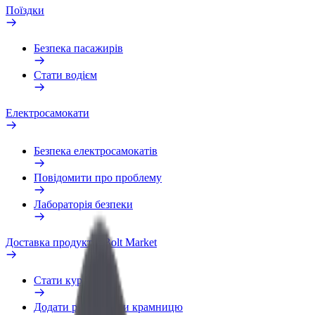
Поїздки
Безпека пасажирів
Стати водієм
Електросамокати
Безпека електросамокатів
Повідомити про проблему
Лабораторія безпеки
Доставка продуктів Bolt Market
Стати кур'єром
Додати ресторан чи крамницю