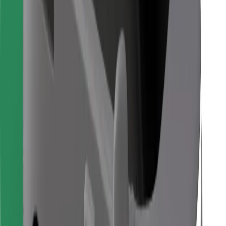
Для кур'єрів
Доставка Bolt Food
Для власників автопарків
Для ресторанів
Bolt for Business
Інше
Постачальникам
Правила та Умови
Файли ку́кі
Безпека
Замовляй поїздку за лічені хвилини!
Завантажити застосунок Bolt