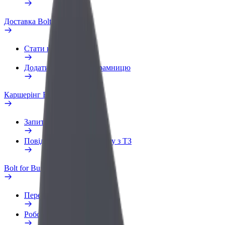
Доставка Bolt Food
Стати кур'єром
Додати ресторан чи крамницю
Каршерінг Bolt Drive
Запитання та відповіді
Повідомити про проблему з ТЗ
Bolt for Business
Переваги
Робочий обліковий запис