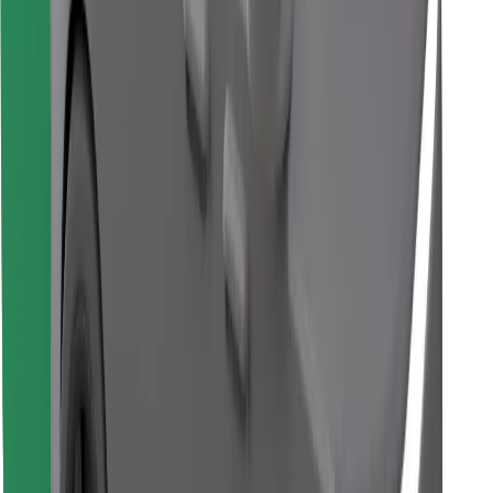
Знайди твою улюблену страву чи їжу!
Завантажити застосунок Bolt Food