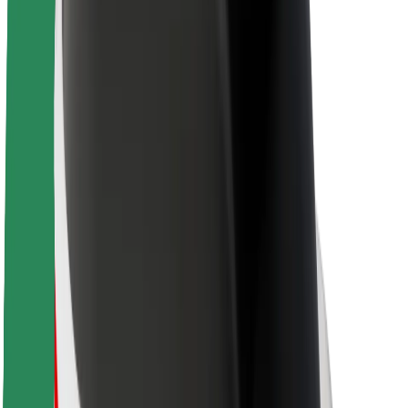
Кар'єра
Про компанію Bolt
Сталий розвиток у Bolt
Проєкт Нуль
Блог
Пресцентр
Правила використання бренду
Місія
Зв’язки з інвесторами
Керівництво
Бренд
Медіа
Урбаністичний фонд