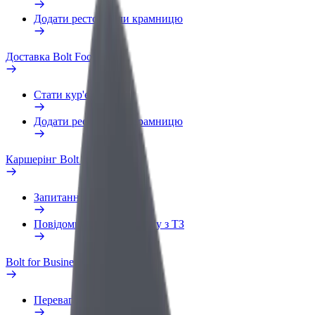
Додати ресторан чи крамницю
Доставка Bolt Food
Стати кур'єром
Додати ресторан чи крамницю
Каршерінг Bolt Drive
Запитання та відповіді
Повідомити про проблему з ТЗ
Bolt for Business
Переваги