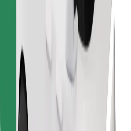
Завантажити застосунок Bolt
Знайди твою улюблену страву чи їжу!
Завантажити застосунок Bolt Food