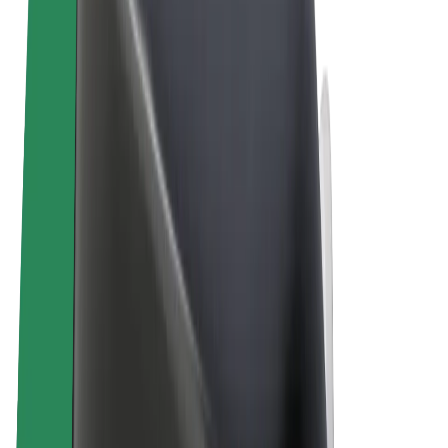
Правила та Умови
Конфіденційність
Файли ку́кі
© 2026 Bolt Technology OÜ
Сервіси
Поїздки
Електросамокати
Доставка продуктів Bolt Market
Доставка Bolt Food
Каршерінг Bolt Drive