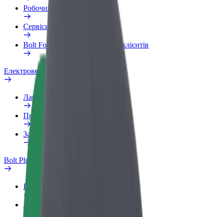
Робочий обліковий запис
Сервіси
Bolt Food для корпоративних клієнтів
Електровелосипеди
Лабораторія безпеки
Повідомити про проблему
Запитання та відповіді
Bolt Plus
Переваги
Як приєднатися