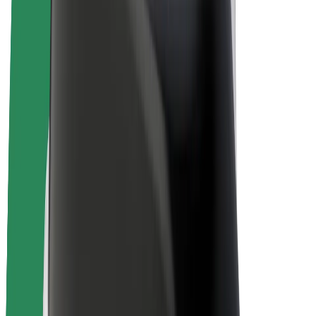
Bolt for Business
Електровелосипеди
Bolt Plus
Заробляйте з Bolt
Водієм
Заробіток водія
Кур'єром
Заробіток курʼєра
Партнери Bolt Food
Автопаркам
Франшиза
Компанія