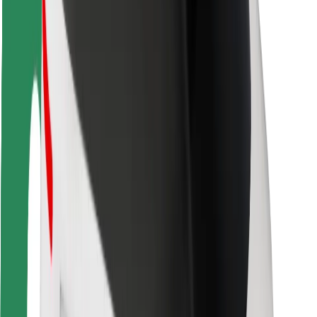
Безпека
Безпека пасажирів
Безпека водіїв
Безпека електросамокатів
Лабораторія безпеки
Міста
Розташування
Міські рішення
Аеропорти
Зарядні станції Bolt
Підтримка
Для пасажирів