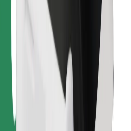
Для водіїв
Для кур'єрів
Доставка Bolt Food
Для власників автопарків
Для ресторанів
Bolt for Business
Інше
Постачальникам
Правила та Умови
Файли ку́кі
Безпека
Замовляй поїздку за лічені хвилини!