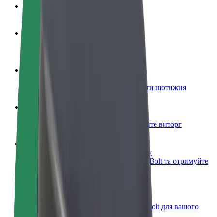
Запитання та відповіді
Стати водієм
Заробляйте гроші на власних умовах
Стати кур'єром
Доставляйте їжу та отримуйте виплати щотижня
Додати ресторан чи крамницю
Залучайте більше клієнтів та збільшуйте виторг
Зареєструватися як власник автопарку
Додайте Ваш автопарк на платформу Bolt та отримуйте
більше доходів
Bolt for Business
Масштабування продуктів та послуг Bolt для вашого
бізнесу