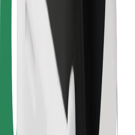
Для водіїв
Для кур'єрів
Доставка Bolt Food
Для власників автопарків
Для ресторанів
Bolt for Business
Інше
Постачальникам
Правила та Умови
Файли ку́кі
Безпека
Замовляй поїздку за лічені хвилини!