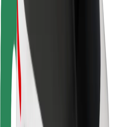
Безпека
Безпека пасажирів
Безпека водіїв
Безпека електросамокатів
Лабораторія безпеки
Міста
Розташування
Міські рішення
Аеропорти
Зарядні станції Bolt
Підтримка
Для пасажирів