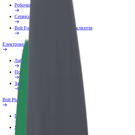
Робочий обліковий запис
Сервіси
Bolt Food для корпоративних клієнтів
Електровелосипеди
Лабораторія безпеки
Повідомити про проблему
Запитання та відповіді
Bolt Plus
Переваги
Як приєднатися