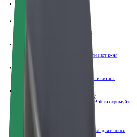
Запитання та відповіді
Стати водієм
Заробляйте гроші на власних умовах
Стати кур'єром
Доставляйте їжу та отримуйте виплати щотижня
Додати ресторан чи крамницю
Залучайте більше клієнтів та збільшуйте виторг
Зареєструватися як власник автопарку
Додайте Ваш автопарк на платформу Bolt та отримуйте
більше доходів
Bolt for Business
Масштабування продуктів та послуг Bolt для вашого
бізнесу