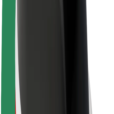
Кар'єра
Про компанію Bolt
Сталий розвиток у Bolt
Проєкт Нуль
Блог
Пресцентр
Правила використання бренду
Місія
Зв’язки з інвесторами
Керівництво
Бренд
Медіа
Урбаністичний фонд