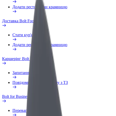
Додати ресторан чи крамницю
Доставка Bolt Food
Стати кур'єром
Додати ресторан чи крамницю
Каршерінг Bolt Drive
Запитання та відповіді
Повідомити про проблему з ТЗ
Bolt for Business
Переваги