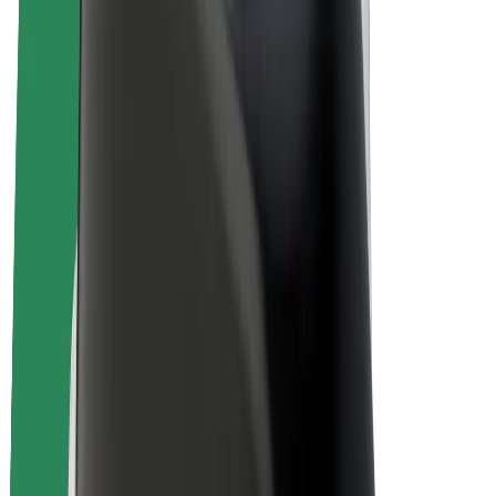
Bolt for Business
Електровелосипеди
Bolt Plus
Заробляйте з Bolt
Водієм
Заробіток водія
Кур'єром
Заробіток курʼєра
Партнери Bolt Food
Автопаркам
Франшиза
Компанія