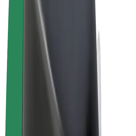
Правила та Умови
Конфіденційність
Файли ку́кі
© 2026 Bolt Technology OÜ
Сервіси
Поїздки
Електросамокати
Доставка продуктів Bolt Market
Доставка Bolt Food
Каршерінг Bolt Drive