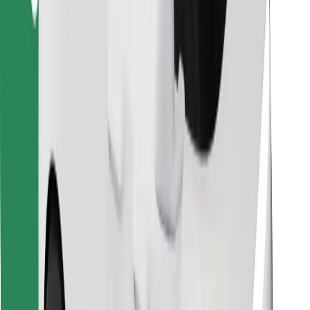
Завантажити застосунок Bolt
Знайди твою улюблену страву чи їжу!
Завантажити застосунок Bolt Food