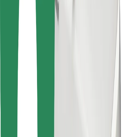
Завантажити застосунок Bolt
Знайди твою улюблену страву чи їжу!
Завантажити застосунок Bolt Food