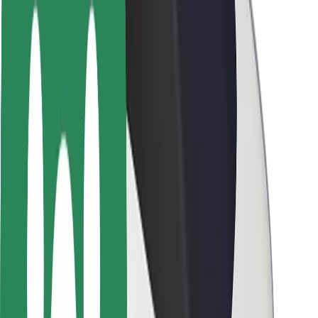
Безпека
Безпека пасажирів
Безпека водіїв
Безпека електросамокатів
Лабораторія безпеки
Міста
Розташування
Міські рішення
Аеропорти
Зарядні станції Bolt
Підтримка
Для пасажирів