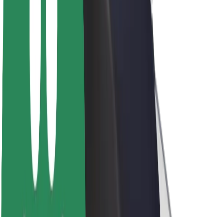
Кар'єра
Про компанію Bolt
Сталий розвиток у Bolt
Проєкт Нуль
Блог
Пресцентр
Правила використання бренду
Місія
Зв’язки з інвесторами
Керівництво
Бренд
Медіа
Урбаністичний фонд