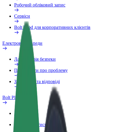
Робочий обліковий запис
Сервіси
Bolt Food для корпоративних клієнтів
Електровелосипеди
Лабораторія безпеки
Повідомити про проблему
Запитання та відповіді
Bolt Plus
Переваги
Як приєднатися