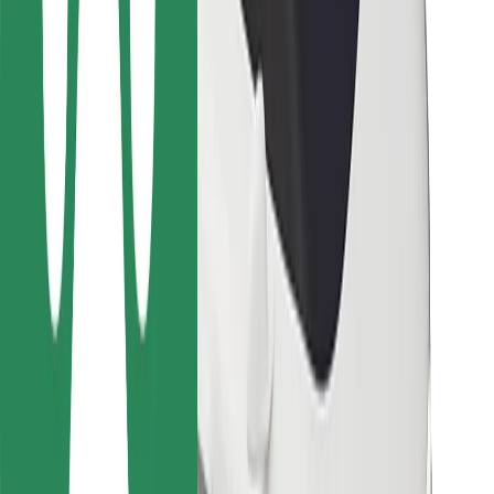
Для водіїв
Для кур'єрів
Доставка Bolt Food
Для власників автопарків
Для ресторанів
Bolt for Business
Інше
Постачальникам
Правила та Умови
Файли ку́кі
Безпека
Замовляй поїздку за лічені хвилини!