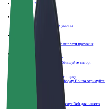
Запитання та відповіді
Стати водієм
Заробляйте гроші на власних умовах
Стати кур'єром
Доставляйте їжу та отримуйте виплати щотижня
Додати ресторан чи крамницю
Залучайте більше клієнтів та збільшуйте виторг
Зареєструватися як власник автопарку
Додайте Ваш автопарк на платформу Bolt та отримуйте
більше доходів
Bolt for Business
Масштабування продуктів та послуг Bolt для вашого
бізнесу