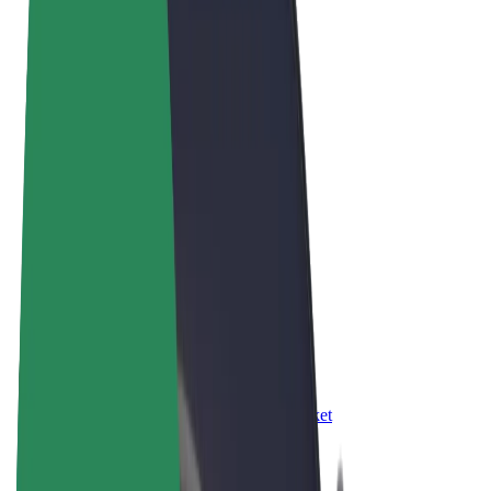
Правила та Умови
Конфіденційність
Файли ку́кі
© 2026 Bolt Technology OÜ
Сервіси
Поїздки
Електросамокати
Доставка продуктів Bolt Market
Доставка Bolt Food
Каршерінг Bolt Drive