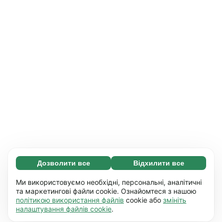
Дозволити все
Відхилити все
Обов'язкові (65)
Ці файли необхідні для того, щоб ви могли
Дізнатися більше
Ми використовуємо необхідні, персональні, аналітичні
переміщатися по сайту і використовувати
та маркетингові файли cookie. Ознайомтеся з нашою
політикою використання файлів
cookie або
змініть
його основні функції, наприклад, перехід між
Уподобання (17)
налаштування файлів cookie
.
сторінками. Без них сайт не буде правильно
Завдяки роботі файлів цього типу наш сайт
Дізнатися більше
працювати.
Детальніше