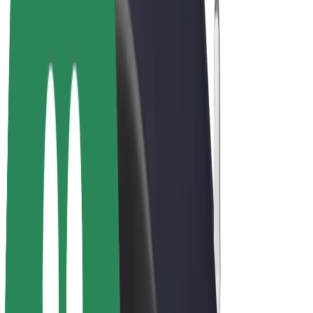
Bolt for Business
Електровелосипеди
Bolt Plus
Заробляйте з Bolt
Водієм
Заробіток водія
Кур'єром
Заробіток курʼєра
Партнери Bolt Food
Автопаркам
Франшиза
Компанія