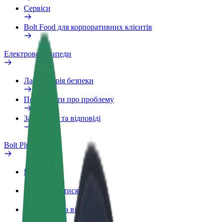
Сервіси
Bolt Food для корпоративних клієнтів
Електровелосипеди
Лабораторія безпеки
Повідомити про проблему
Запитання та відповіді
Bolt Plus
Переваги
Як приєднатися
Запитання та відповіді