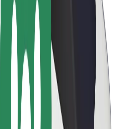
Безпека пасажирів
Безпека водіїв
Безпека електросамокатів
Лабораторія безпеки
Міста
Розташування
Міські рішення
Аеропорти
Зарядні станції Bolt
Підтримка
Для пасажирів
Для водіїв