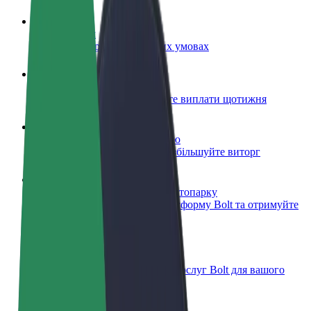
Стати водієм
Заробляйте гроші на власних умовах
Стати кур'єром
Доставляйте їжу та отримуйте виплати щотижня
Додати ресторан чи крамницю
Залучайте більше клієнтів та збільшуйте виторг
Зареєструватися як власник автопарку
Додайте Ваш автопарк на платформу Bolt та отримуйте
більше доходів
Bolt for Business
Масштабування продуктів та послуг Bolt для вашого
бізнесу