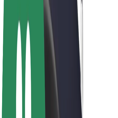
Електровелосипеди
Bolt Plus
Заробляйте з Bolt
Водієм
Заробіток водія
Кур'єром
Заробіток курʼєра
Партнери Bolt Food
Автопаркам
Франшиза
Компанія
Кар'єра