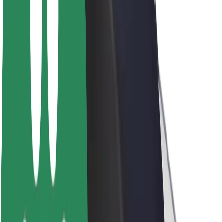
Про компанію Bolt
Сталий розвиток у Bolt
Проєкт Нуль
Блог
Пресцентр
Правила використання бренду
Місія
Зв’язки з інвесторами
Керівництво
Бренд
Медіа
Урбаністичний фонд
Безпека