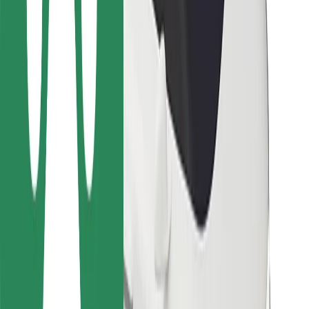
Для кур'єрів
Доставка Bolt Food
Для власників автопарків
Для ресторанів
Bolt for Business
Інше
Постачальникам
Правила та Умови
Файли ку́кі
Безпека
Замовляй поїздку за лічені хвилини!
Завантажити застосунок Bolt