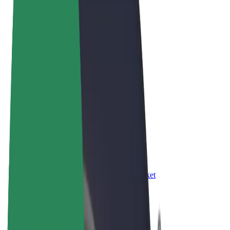
Правила та Умови
Конфіденційність
Файли ку́кі
© 2026 Bolt Technology OÜ
Сервіси
Поїздки
Електросамокати
Доставка продуктів Bolt Market
Доставка Bolt Food
Каршерінг Bolt Drive
Bolt for Business