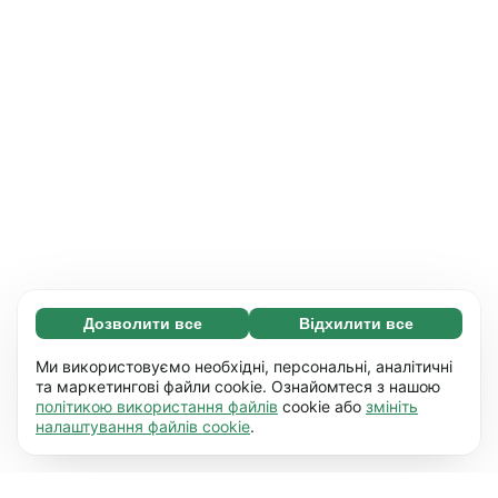
Дозволити все
Відхилити все
Обов'язкові (65)
Ці файли необхідні для того, щоб ви могли
Дізнатися більше
Ми використовуємо необхідні, персональні, аналітичні
переміщатися по сайту і використовувати
та маркетингові файли cookie. Ознайомтеся з нашою
політикою використання файлів
cookie або
змініть
його основні функції, наприклад, перехід між
Уподобання (17)
налаштування файлів cookie
.
сторінками. Без них сайт не буде правильно
Завдяки роботі файлів цього типу наш сайт
Дізнатися більше
працювати.
Детальніше
запам'ятовує дані про те, як ви його
використовуєте (персональні