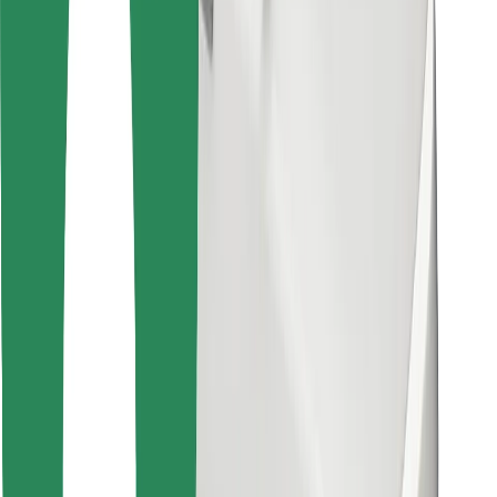
Знайди твою улюблену страву чи їжу!
Завантажити застосунок Bolt Food