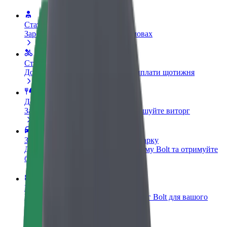
Стати водієм
Заробляйте гроші на власних умовах
Стати кур'єром
Доставляйте їжу та отримуйте виплати щотижня
Додати ресторан чи крамницю
Залучайте більше клієнтів та збільшуйте виторг
Зареєструватися як власник автопарку
Додайте Ваш автопарк на платформу Bolt та отримуйте
більше доходів
Bolt for Business
Масштабування продуктів та послуг Bolt для вашого
бізнесу