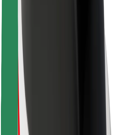
Для кур'єрів
Доставка Bolt Food
Для власників автопарків
Для ресторанів
Bolt for Business
Інше
Постачальникам
Правила та Умови
Файли ку́кі
Безпека
Замовляй поїздку за лічені хвилини!
Завантажити застосунок Bolt