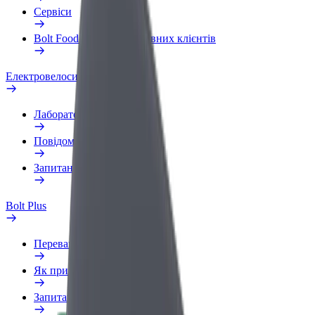
Сервіси
Bolt Food для корпоративних клієнтів
Електровелосипеди
Лабораторія безпеки
Повідомити про проблему
Запитання та відповіді
Bolt Plus
Переваги
Як приєднатися
Запитання та відповіді