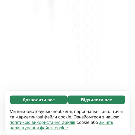
Дозволити все
Відхилити все
Обов'язкові (65)
Ці файли необхідні для того, щоб ви могли
Дізнатися більше
Ми використовуємо необхідні, персональні, аналітичні
переміщатися по сайту і використовувати
та маркетингові файли cookie. Ознайомтеся з нашою
політикою використання файлів
cookie або
змініть
його основні функції, наприклад, перехід між
Уподобання (17)
налаштування файлів cookie
.
сторінками. Без них сайт не буде правильно
Завдяки роботі файлів цього типу наш сайт
Дізнатися більше
працювати.
Детальніше