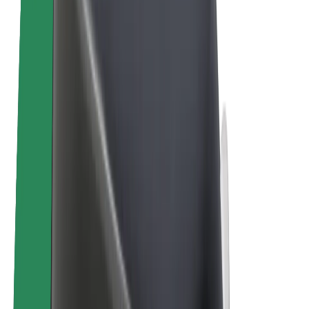
Електровелосипеди
Bolt Plus
Заробляйте з Bolt
Водієм
Заробіток водія
Кур'єром
Заробіток курʼєра
Партнери Bolt Food
Автопаркам
Франшиза
Компанія
Кар'єра