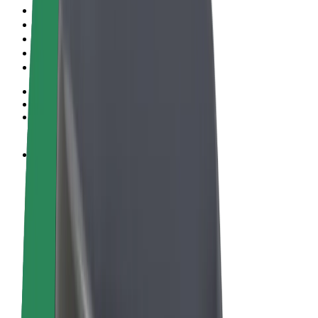
Правила та Умови
Конфіденційність
Файли ку́кі
© 2026 Bolt Technology OÜ
Сервіси
Поїздки
Електросамокати
Доставка продуктів Bolt Market
Доставка Bolt Food
Каршерінг Bolt Drive
Bolt for Business