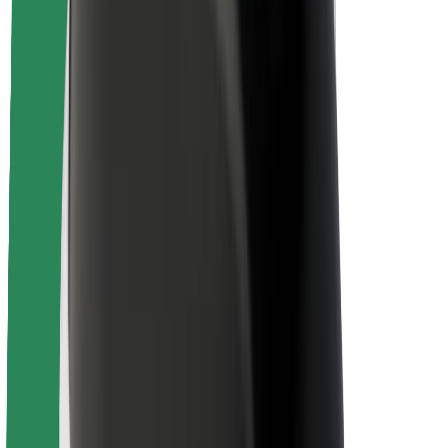
Безпека пасажирів
Безпека водіїв
Безпека електросамокатів
Лабораторія безпеки
Міста
Розташування
Міські рішення
Аеропорти
Зарядні станції Bolt
Підтримка
Для пасажирів
Для водіїв