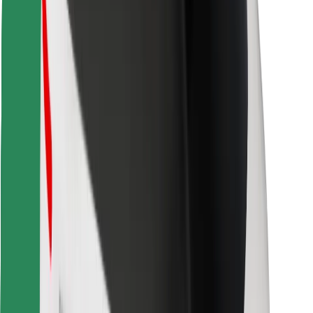
Знайди твою улюблену страву чи їжу!
Завантажити застосунок Bolt Food