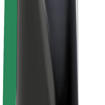
Про компанію Bolt
Сталий розвиток у Bolt
Проєкт Нуль
Блог
Пресцентр
Правила використання бренду
Місія
Зв’язки з інвесторами
Керівництво
Бренд
Медіа
Урбаністичний фонд
Безпека