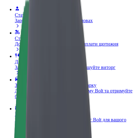
Стати водієм
Заробляйте гроші на власних умовах
Стати кур'єром
Доставляйте їжу та отримуйте виплати щотижня
Додати ресторан чи крамницю
Залучайте більше клієнтів та збільшуйте виторг
Зареєструватися як власник автопарку
Додайте Ваш автопарк на платформу Bolt та отримуйте
більше доходів
Bolt for Business
Масштабування продуктів та послуг Bolt для вашого
бізнесу