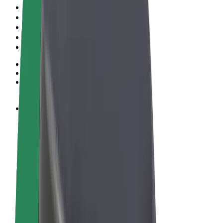
Правила та Умови
Конфіденційність
Файли ку́кі
© 2026 Bolt Technology OÜ
Сервіси
Поїздки
Електросамокати
Доставка продуктів Bolt Market
Доставка Bolt Food
Каршерінг Bolt Drive
Bolt for Business