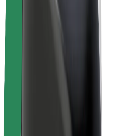
Про компанію Bolt
Сталий розвиток у Bolt
Проєкт Нуль
Блог
Пресцентр
Правила використання бренду
Місія
Зв’язки з інвесторами
Керівництво
Бренд
Медіа
Урбаністичний фонд
Безпека