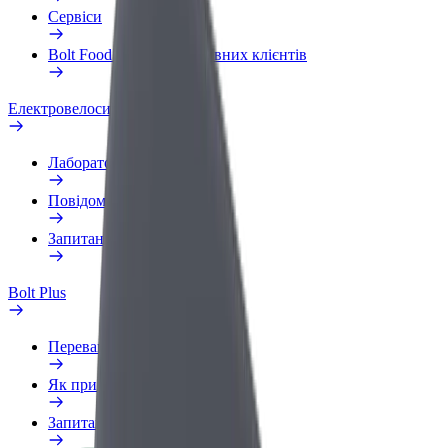
Сервіси
Bolt Food для корпоративних клієнтів
Електровелосипеди
Лабораторія безпеки
Повідомити про проблему
Запитання та відповіді
Bolt Plus
Переваги
Як приєднатися
Запитання та відповіді