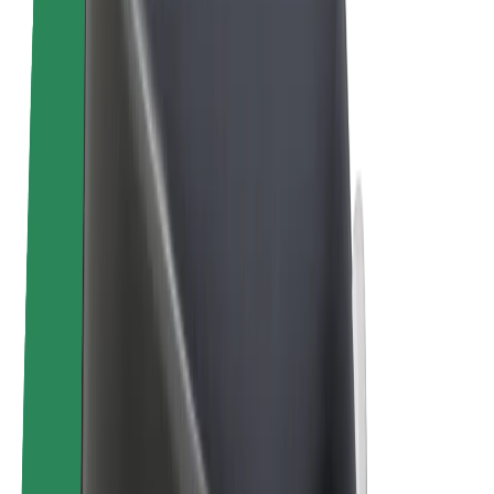
Електровелосипеди
Bolt Plus
Заробляйте з Bolt
Водієм
Заробіток водія
Кур'єром
Заробіток курʼєра
Партнери Bolt Food
Автопаркам
Франшиза
Компанія
Кар'єра