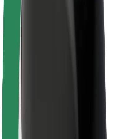
Безпека пасажирів
Безпека водіїв
Безпека електросамокатів
Лабораторія безпеки
Міста
Розташування
Міські рішення
Аеропорти
Зарядні станції Bolt
Підтримка
Для пасажирів
Для водіїв