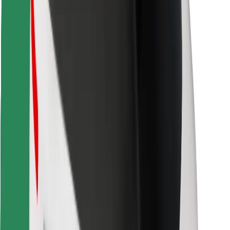
Знайди твою улюблену страву чи їжу!
Завантажити застосунок Bolt Food