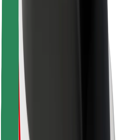
Для кур'єрів
Доставка Bolt Food
Для власників автопарків
Для ресторанів
Bolt for Business
Інше
Постачальникам
Правила та Умови
Файли ку́кі
Безпека
Замовляй поїздку за лічені хвилини!
Завантажити застосунок Bolt