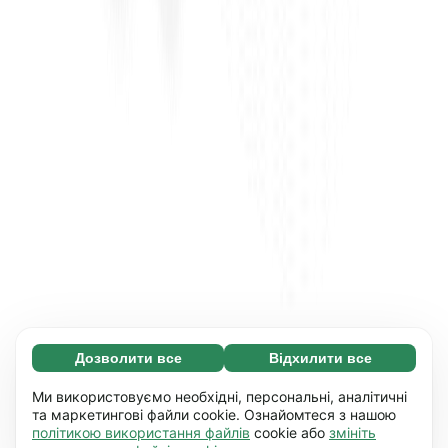
Дозволити все
Відхилити все
Обов'язкові (65)
Ці файли необхідні для того, щоб ви могли
Дізнатися більше
Ми використовуємо необхідні, персональні, аналітичні
переміщатися по сайту і використовувати
та маркетингові файли cookie. Ознайомтеся з нашою
політикою використання файлів
cookie або
змініть
його основні функції, наприклад, перехід між
Уподобання (17)