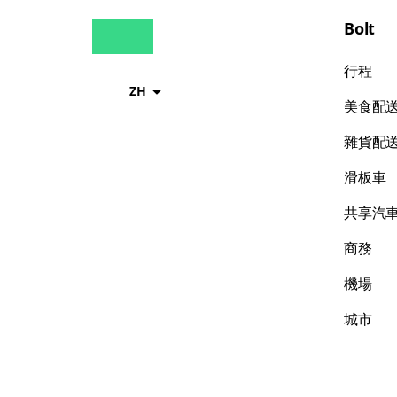
Bolt
行程
ZH
美食配
雜貨配
滑板車
共享汽
商務
機場
城市