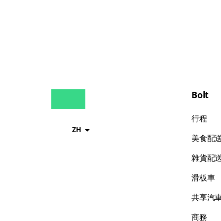
Bolt
行程
ZH
美食配
雜貨配
滑板車
共享汽
商務