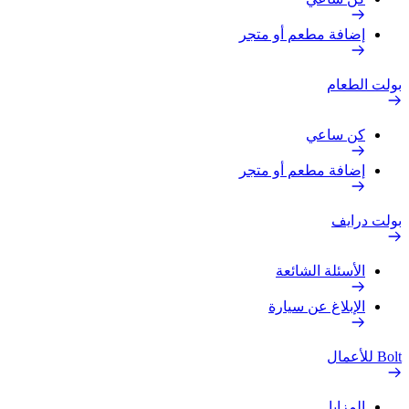
إضافة مطعم أو متجر
بولت الطعام
كن ساعي
إضافة مطعم أو متجر
بولت درايف
الأسئلة الشائعة
الإبلاغ عن سيارة
Bolt للأعمال
المزايا