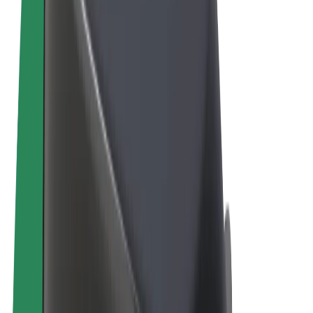
Qaydalar və Şərtlər
Məxfilik
Kukilər
© 2026 Bolt Technology OÜ
Məhsullar
Gedişlər
Skuterlər
Bolt Market
Bolt Food
Bolt Drive
Biznes üçün Bolt