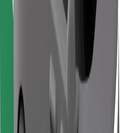
Sevdiyiniz yeməyi tapın!
Bolt Food tətbiqini endir