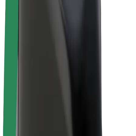
Elektrikli velosipedlər
Bolt Plus
Bolt ilə pul qazanın
Sürücülər
Sürücü qazancı
Kuryerlər
Kuryer qazancı
Bolt Food təchizatçıları
Sahibkarlar
Françayzinq
Şirkət
Vakansiyalar