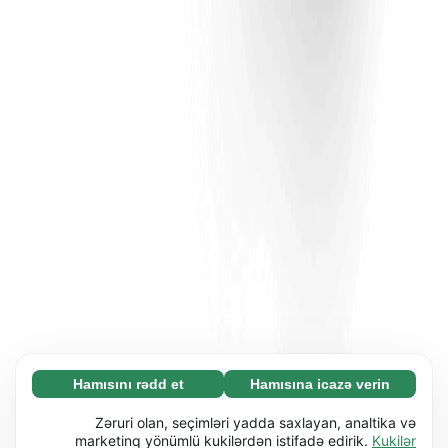
Hamısını rədd et
Hamısına icazə verin
Zəruri (65)
Zəruri kukilər əsas funksiyaları (məs. səhifə
Ətraflı
Zəruri olan, seçimləri yadda saxlayan, analtika və
naviqasiyası) işə salmaqla veb-saytımızı
marketinq yönümlü kukilərdən istifadə edirik.
Kukilər