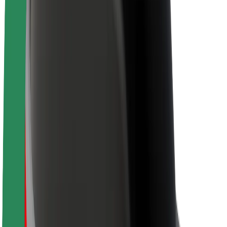
Bolt haqqında
Bolt-da davamlılıq
Project Zero
Bloq
Xəbər otağı
Brend təlimatları
Missiya
İnvestorlarla əlaqələr
Rəhbərlik
Brend
Media
Urban Fondu
Təhlükəsizlik