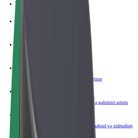
Tez-tez verilən suallar
Sürücü ol
Öz şərtlərinizə uyğun olaraq qazanın
Kuryer kimi qoşul
Yemək çatdırın və həftəlik ödəniş alın
Restoran və ya mağaza əlavə edin
Daha çox müştəri cəlb edin və satışları artırın
Avtopark sahibi kimi qeydiyyatdan keçin
Avtoparkınızı Bolt platformasına qoşun və gəlirinizi artırın
Biznes üçün Bolt
Biznesiniz üçün miqyaslandırılmış Bolt məhsul və xidmətləri