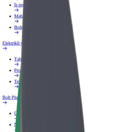
İş profili
Məhsullar
Bolt Food for Business
Elektrikli velosipedlər
Təhlükəsizlik Laboratoriyası
Problemi bildir
Tez-tez verilən suallar
Bolt Plus
Üstünlüklər
Necə qoşulmalı?