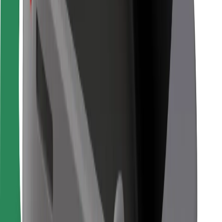
Kuryerlər üçün
Bolt Food
Avtopark sahibləri üçün
Restoranlar üçün
Biznes üçün Bolt
Digər
Təchizatçılar
Qaydalar və Şərtlər
Kukilər
Təhlükəsizlik
Dəqiqələr ərzində gediş əldə et!
Bolt tətbiqini endir