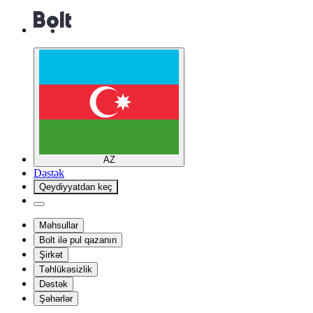
AZ
Dəstək
Qeydiyyatdan keç
Məhsullar
Bolt ilə pul qazanın
Şirkət
Təhlükəsizlik
Dəstək
Şəhərlər