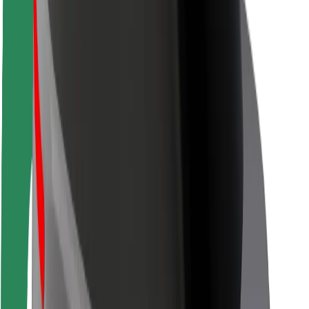
Sərnişin təhlükəsizliyi
Sürücü təhlükəsizliyi
Skuter təhlükəsizliyi
Təhlükəsizlik Laboratoriyası
Şəhərlər
Məkanlar
Şəhər mühiti üçün həllər
Hava limanları
Bolt enerji doldurma stansiyaları
Dəstək
Sərnişinlər üçün
Sürücülər üçün