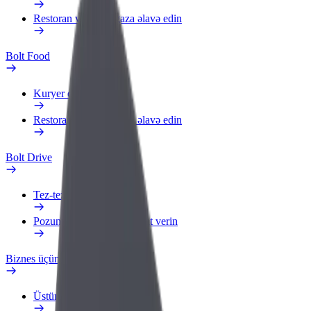
Restoran və ya mağaza əlavə edin
Bolt Food
Kuryer olun
Restoran və ya mağaza əlavə edin
Bolt Drive
Tez-tez verilən suallar
Pozuntu haqqında məlumat verin
Biznes üçün Bolt
Üstünlüklər