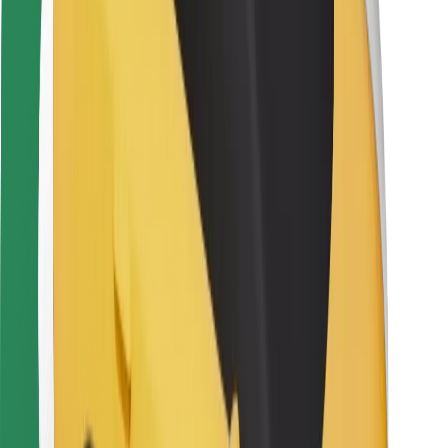
Bolt Food
Avtopark sahibləri üçün
Restoranlar üçün
Biznes üçün Bolt
Digər
Təchizatçılar
Qaydalar və Şərtlər
Kukilər
Təhlükəsizlik
Dəqiqələr ərzində gediş əldə et!
Bolt tətbiqini endir
Sevdiyiniz yeməyi tapın!