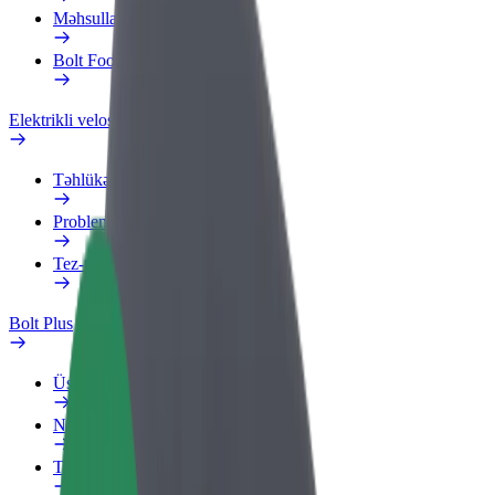
Məhsullar
Bolt Food for Business
Elektrikli velosipedlər
Təhlükəsizlik Laboratoriyası
Problemi bildir
Tez-tez verilən suallar
Bolt Plus
Üstünlüklər
Necə qoşulmalı?
Tez-tez verilən suallar