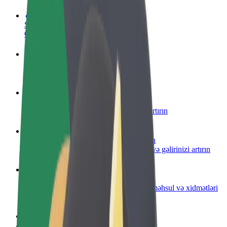
Sürücü ol
Öz şərtlərinizə uyğun olaraq qazanın
Kuryer kimi qoşul
Yemək çatdırın və həftəlik ödəniş alın
Restoran və ya mağaza əlavə edin
Daha çox müştəri cəlb edin və satışları artırın
Avtopark sahibi kimi qeydiyyatdan keçin
Avtoparkınızı Bolt platformasına qoşun və gəlirinizi artırın
Biznes üçün Bolt
Biznesiniz üçün miqyaslandırılmış Bolt məhsul və xidmətləri