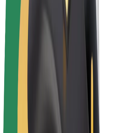
Bolt Plus
Bolt ilə pul qazanın
Sürücülər
Sürücü qazancı
Kuryerlər
Kuryer qazancı
Bolt Food təchizatçıları
Sahibkarlar
Françayzinq
Şirkət
Vakansiyalar
Bolt haqqında