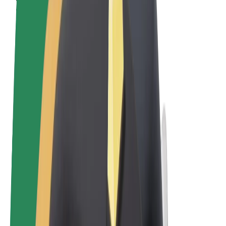
Qaydalar və Şərtlər
Məxfilik
Kukilər
© 2026 Bolt Technology OÜ
Məhsullar
Gedişlər
Skuterlər
Bolt Market
Bolt Food
Bolt Drive
Biznes üçün Bolt
Elektrikli velosipedlər