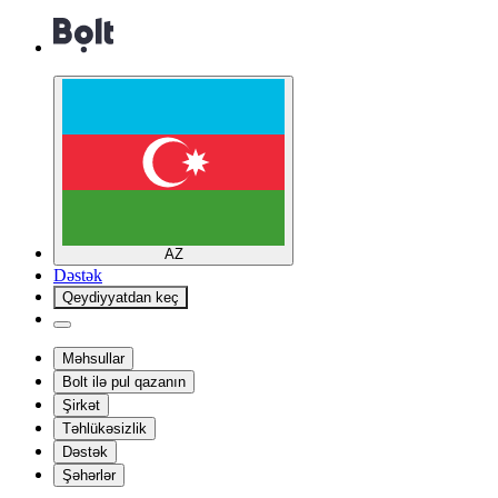
AZ
Dəstək
Qeydiyyatdan keç
Məhsullar
Bolt ilə pul qazanın
Şirkət
Təhlükəsizlik
Dəstək
Şəhərlər