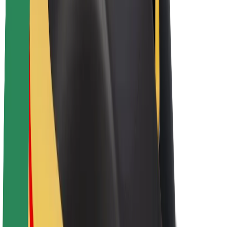
Bolt-da davamlılıq
Project Zero
Bloq
Xəbər otağı
Brend təlimatları
Missiya
İnvestorlarla əlaqələr
Rəhbərlik
Brend
Media
Urban Fondu
Təhlükəsizlik
Sərnişin təhlükəsizliyi