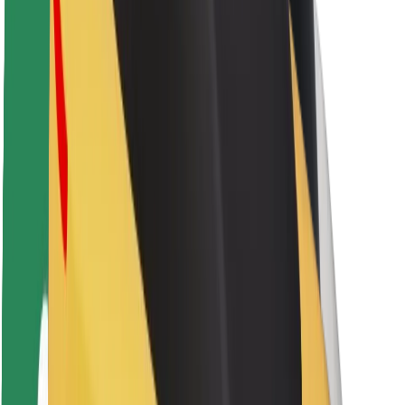
Sürücü təhlükəsizliyi
Skuter təhlükəsizliyi
Təhlükəsizlik Laboratoriyası
Şəhərlər
Məkanlar
Şəhər mühiti üçün həllər
Hava limanları
Bolt enerji doldurma stansiyaları
Dəstək
Sərnişinlər üçün
Sürücülər üçün
Kuryerlər üçün