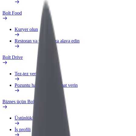
Bolt Food
Kuryer olun
Restoran və ya mağaza əlavə edin
Bolt Drive
Tez-tez verilən suallar
Pozuntu haqqında məlumat verin
Biznes üçün Bolt
Üstünlüklər
İş profili