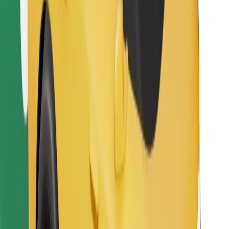
Bolt Food tətbiqini endir