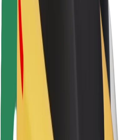
Sərnişin təhlükəsizliyi
Sürücü təhlükəsizliyi
Skuter təhlükəsizliyi
Təhlükəsizlik Laboratoriyası
Şəhərlər
Məkanlar
Şəhər mühiti üçün həllər
Hava limanları
Bolt enerji doldurma stansiyaları
Dəstək
Sərnişinlər üçün
Sürücülər üçün