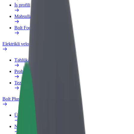
İş profili
Məhsullar
Bolt Food for Business
Elektrikli velosipedlər
Təhlükəsizlik Laboratoriyası
Problemi bildir
Tez-tez verilən suallar
Bolt Plus
Üstünlüklər
Necə qoşulmalı?