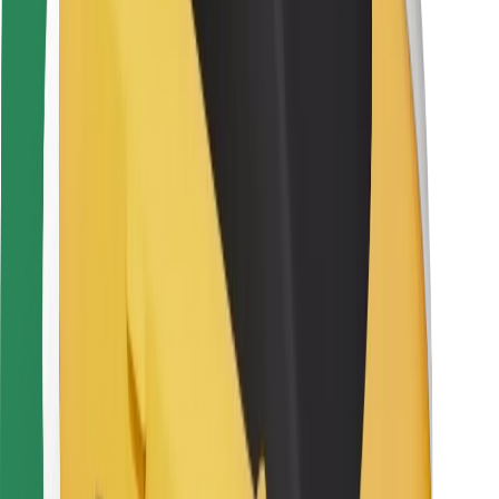
Kuryerlər üçün
Bolt Food
Avtopark sahibləri üçün
Restoranlar üçün
Biznes üçün Bolt
Digər
Təchizatçılar
Qaydalar və Şərtlər
Kukilər
Təhlükəsizlik
Dəqiqələr ərzində gediş əldə et!
Bolt tətbiqini endir