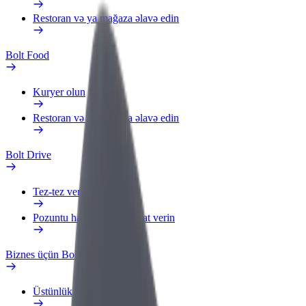
Restoran və ya mağaza əlavə edin
Bolt Food
Kuryer olun
Restoran və ya mağaza əlavə edin
Bolt Drive
Tez-tez verilən suallar
Pozuntu haqqında məlumat verin
Biznes üçün Bolt
Üstünlüklər