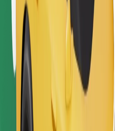
Sevdiyiniz yeməyi tapın!
Bolt Food tətbiqini endir