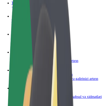
Tez-tez verilən suallar
Sürücü ol
Öz şərtlərinizə uyğun olaraq qazanın
Kuryer kimi qoşul
Yemək çatdırın və həftəlik ödəniş alın
Restoran və ya mağaza əlavə edin
Daha çox müştəri cəlb edin və satışları artırın
Avtopark sahibi kimi qeydiyyatdan keçin
Avtoparkınızı Bolt platformasına qoşun və gəlirinizi artırın
Biznes üçün Bolt
Biznesiniz üçün miqyaslandırılmış Bolt məhsul və xidmətləri