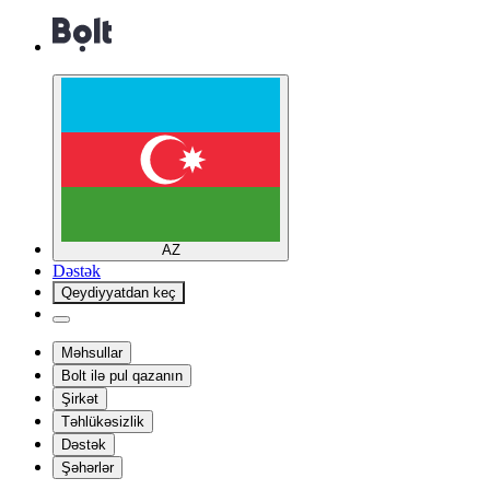
AZ
Dəstək
Qeydiyyatdan keç
Məhsullar
Bolt ilə pul qazanın
Şirkət
Təhlükəsizlik
Dəstək
Şəhərlər