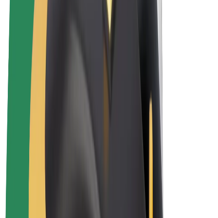
Elektrikli velosipedlər
Bolt Plus
Bolt ilə pul qazanın
Sürücülər
Sürücü qazancı
Kuryerlər
Kuryer qazancı
Bolt Food təchizatçıları
Sahibkarlar
Françayzinq
Şirkət
Vakansiyalar