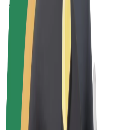
Qaydalar və Şərtlər
Məxfilik
Kukilər
© 2026 Bolt Technology OÜ
Məhsullar
Gedişlər
Skuterlər
Bolt Market
Bolt Food
Bolt Drive
Biznes üçün Bolt