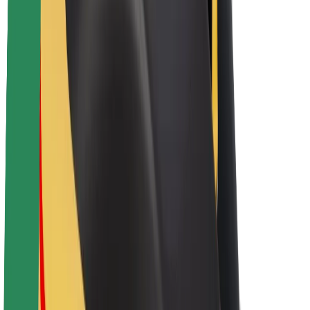
Bolt haqqında
Bolt-da davamlılıq
Project Zero
Bloq
Xəbər otağı
Brend təlimatları
Missiya
İnvestorlarla əlaqələr
Rəhbərlik
Brend
Media
Urban Fondu
Təhlükəsizlik