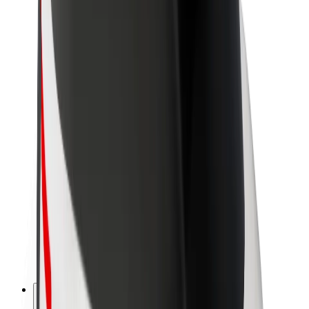
Bolt haqqında
Bolt-da davamlılıq
Project Zero
Bloq
Xəbər otağı
Brend təlimatları
Missiya
İnvestorlarla əlaqələr
Rəhbərlik
Brend
Media
Urban Fondu
Təhlükəsizlik