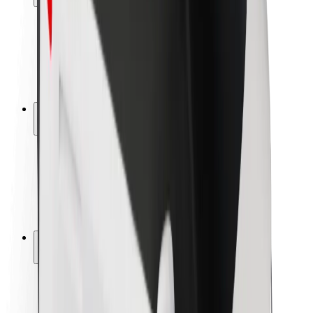
Sərnişin təhlükəsizliyi
Sürücü təhlükəsizliyi
Skuter təhlükəsizliyi
Təhlükəsizlik Laboratoriyası
Şəhərlər
Məkanlar
Şəhər mühiti üçün həllər
Hava limanları
Bolt enerji doldurma stansiyaları
Dəstək
Sərnişinlər üçün
Sürücülər üçün