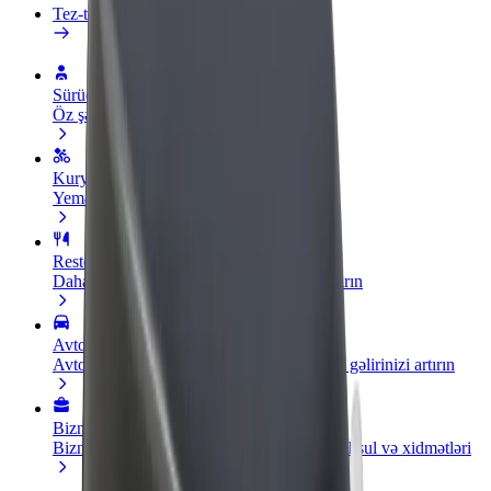
Tez-tez verilən suallar
Sürücü ol
Öz şərtlərinizə uyğun olaraq qazanın
Kuryer kimi qoşul
Yemək çatdırın və həftəlik ödəniş alın
Restoran və ya mağaza əlavə edin
Daha çox müştəri cəlb edin və satışları artırın
Avtopark sahibi kimi qeydiyyatdan keçin
Avtoparkınızı Bolt platformasına qoşun və gəlirinizi artırın
Biznes üçün Bolt
Biznesiniz üçün miqyaslandırılmış Bolt məhsul və xidmətləri