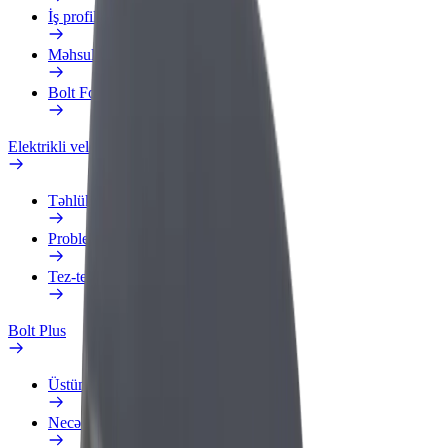
İş profili
Məhsullar
Bolt Food for Business
Elektrikli velosipedlər
Təhlükəsizlik Laboratoriyası
Problemi bildir
Tez-tez verilən suallar
Bolt Plus
Üstünlüklər
Necə qoşulmalı?