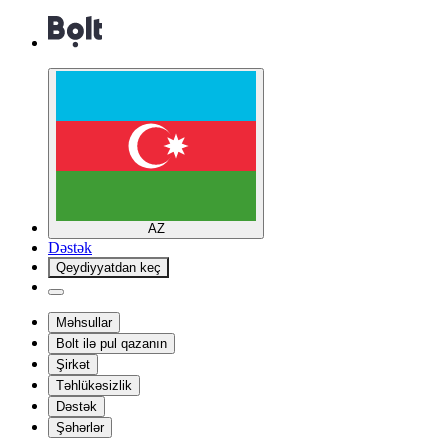
AZ
Dəstək
Qeydiyyatdan keç
Məhsullar
Bolt ilə pul qazanın
Şirkət
Təhlükəsizlik
Dəstək
Şəhərlər