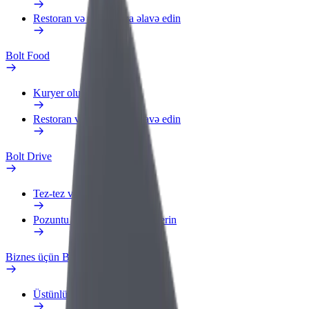
Restoran və ya mağaza əlavə edin
Bolt Food
Kuryer olun
Restoran və ya mağaza əlavə edin
Bolt Drive
Tez-tez verilən suallar
Pozuntu haqqında məlumat verin
Biznes üçün Bolt
Üstünlüklər