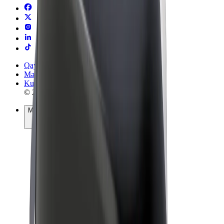
Qaydalar və Şərtlər
Məxfilik
Kukilər
© 2026 Bolt Technology OÜ
Məhsullar
Gedişlər
Skuterlər
Bolt Market
Bolt Food
Bolt Drive
Biznes üçün Bolt