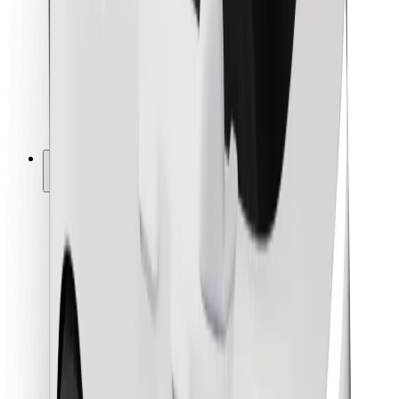
Kuryerlər üçün
Bolt Food
Avtopark sahibləri üçün
Restoranlar üçün
Biznes üçün Bolt
Digər
Təchizatçılar
Qaydalar və Şərtlər
Kukilər
Təhlükəsizlik
Dəqiqələr ərzində gediş əldə et!
Bolt tətbiqini endir