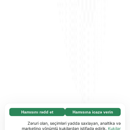
Hamısını rədd et
Hamısına icazə verin
Zəruri (65)
Zəruri kukilər əsas funksiyaları (məs. səhifə
Ətraflı
Zəruri olan, seçimləri yadda saxlayan, analtika və
naviqasiyası) işə salmaqla veb-saytımızı
marketinq yönümlü kukilərdən istifadə edirik.
Kukilər