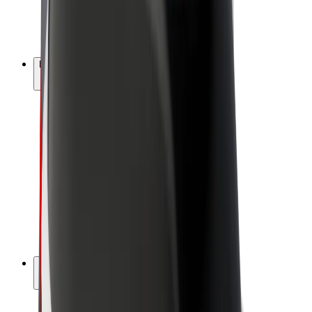
Elektrikli velosipedlər
Bolt Plus
Bolt ilə pul qazanın
Sürücülər
Sürücü qazancı
Kuryerlər
Kuryer qazancı
Bolt Food təchizatçıları
Sahibkarlar
Françayzinq
Şirkət
Vakansiyalar