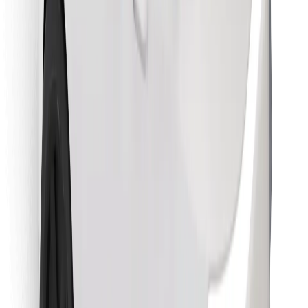
Sevdiyiniz yeməyi tapın!
Bolt Food tətbiqini endir