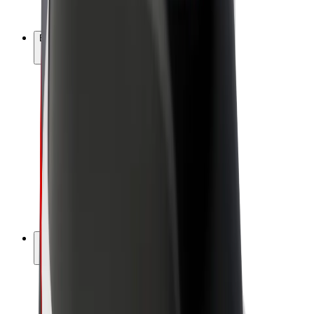
Bolt Plus
Bolt ilə pul qazanın
Sürücülər
Sürücü qazancı
Kuryerlər
Kuryer qazancı
Bolt Food təchizatçıları
Sahibkarlar
Françayzinq
Şirkət
Vakansiyalar
Bolt haqqında