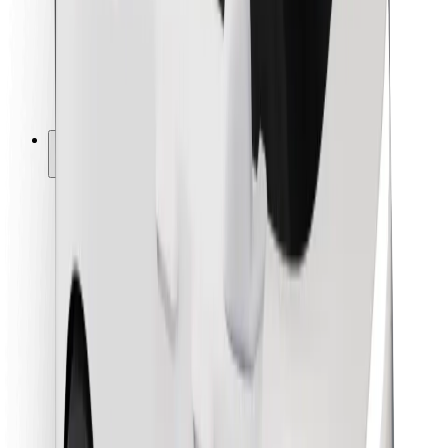
Bolt Food
Avtopark sahibləri üçün
Restoranlar üçün
Biznes üçün Bolt
Digər
Təchizatçılar
Qaydalar və Şərtlər
Kukilər
Təhlükəsizlik
Dəqiqələr ərzində gediş əldə et!
Bolt tətbiqini endir
Sevdiyiniz yeməyi tapın!