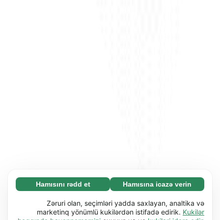
Hamısını rədd et
Hamısına icazə verin
Zəruri (65)
Zəruri kukilər əsas funksiyaları (məs. səhifə
Ətraflı
Zəruri olan, seçimləri yadda saxlayan, analtika və
naviqasiyası) işə salmaqla veb-saytımızı
marketinq yönümlü kukilərdən istifadə edirik.
Kukilər