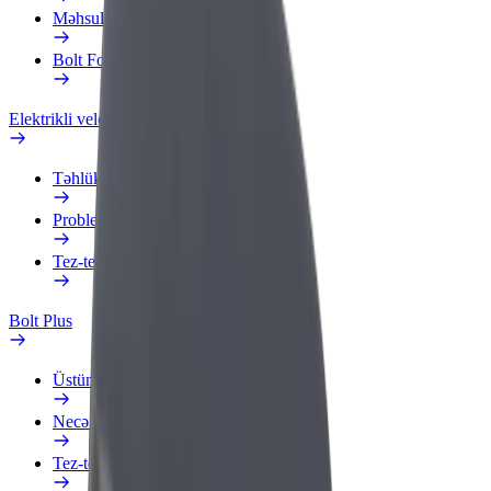
Məhsullar
Bolt Food for Business
Elektrikli velosipedlər
Təhlükəsizlik Laboratoriyası
Problemi bildir
Tez-tez verilən suallar
Bolt Plus
Üstünlüklər
Necə qoşulmalı?
Tez-tez verilən suallar