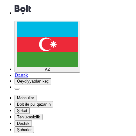
AZ
Dəstək
Qeydiyyatdan keç
Məhsullar
Bolt ilə pul qazanın
Şirkət
Təhlükəsizlik
Dəstək
Şəhərlər