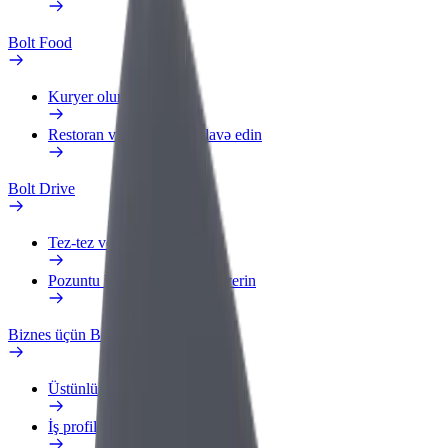
Bolt Food
Kuryer olun
Restoran və ya mağaza əlavə edin
Bolt Drive
Tez-tez verilən suallar
Pozuntu haqqında məlumat verin
Biznes üçün Bolt
Üstünlüklər
İş profili