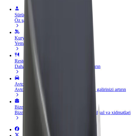
Sürücü ol
Öz şərtlərinizə uyğun olaraq qazanın
Kuryer kimi qoşul
Yemək çatdırın və həftəlik ödəniş alın
Restoran və ya mağaza əlavə edin
Daha çox müştəri cəlb edin və satışları artırın
Avtopark sahibi kimi qeydiyyatdan keçin
Avtoparkınızı Bolt platformasına qoşun və gəlirinizi artırın
Biznes üçün Bolt
Biznesiniz üçün miqyaslandırılmış Bolt məhsul və xidmətləri