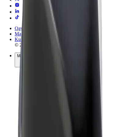
Qaydalar və Şərtlər
Məxfilik
Kukilər
© 2026 Bolt Technology OÜ
Məhsullar
Gedişlər
Skuterlər
Bolt Market
Bolt Food
Bolt Drive
Biznes üçün Bolt
Elektrikli velosipedlər