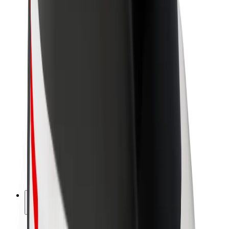
Bolt-da davamlılıq
Project Zero
Bloq
Xəbər otağı
Brend təlimatları
Missiya
İnvestorlarla əlaqələr
Rəhbərlik
Brend
Media
Urban Fondu
Təhlükəsizlik
Sərnişin təhlükəsizliyi