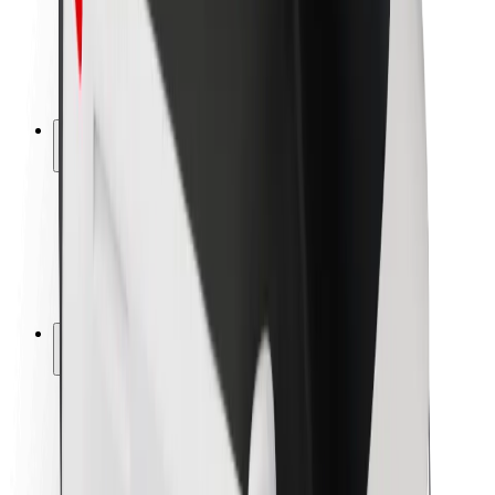
Sürücü təhlükəsizliyi
Skuter təhlükəsizliyi
Təhlükəsizlik Laboratoriyası
Şəhərlər
Məkanlar
Şəhər mühiti üçün həllər
Hava limanları
Bolt enerji doldurma stansiyaları
Dəstək
Sərnişinlər üçün
Sürücülər üçün
Kuryerlər üçün