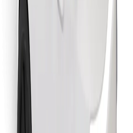
Bolt Food tətbiqini endir