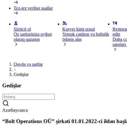
Tez-tez verilən suallar
Sürücü ol
Kuryer kimi qoşul
Restora
Öz şərtlərinizə uyğun
Yemək çatdırın və həftəlik
edin
olaraq qazanın
ödəniş alın
Daha ço
satışları
Qayda və şərtlər
Gedişlər
Gedişlər
Azərbaycanca
“Bolt Operations OÜ” şirkəti 01.01.2022-ci ildən başl