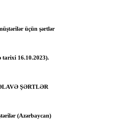
ştərilər üçün şərtlər
tarixi 16.10.2023).
ƏLAVƏ ŞƏRTLƏR
ştərilər (Azərbaycan)