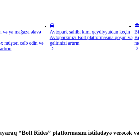
n və ya mağaza əlavə
Avtopark sahibi kimi qeydiyyatdan keçin
Bi
Avtoparkınızı Bolt platformasına qoşun və
Bi
x müştəri cəlb edin və
gəlirinizi artırın
mə
 artırın
ayaraq “Bolt Rides” platformasını istifadəyə verəcək və