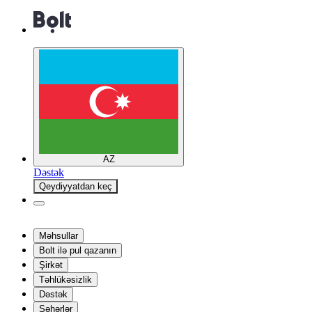
AZ
Dəstək
Qeydiyyatdan keç
Məhsullar
Bolt ilə pul qazanın
Şirkət
Təhlükəsizlik
Dəstək
Şəhərlər