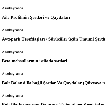
Azərbaycanca
Ailə Profilinin Şərtləri və Qaydaları
Azərbaycanca
Avtopark Tərəfdaşları / Sürücülər üçün Ümumi Şərtlə
Azərbaycanca
Beta məhsullarının istifadə şərtləri
Azərbaycanca
Bolt Balansi Ilə bağli Şərtlər Və Qaydalar (Qüvvəyə
Azərbaycanca
Bolt Platformasının Davranış Təlimatları: Sərnişinlər