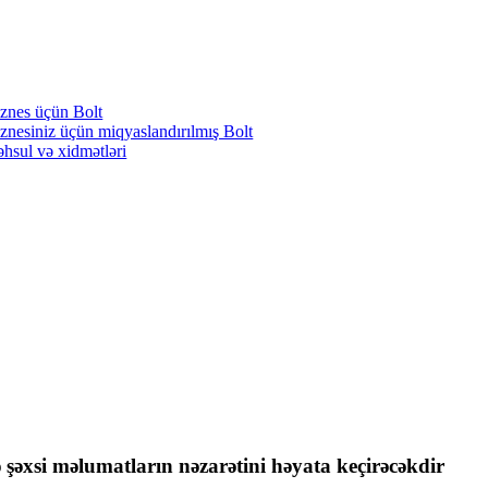
znes üçün Bolt
znesiniz üçün miqyaslandırılmış Bolt
hsul və xidmətləri
 şəxsi məlumatların nəzarətini həyata keçirəcəkdir