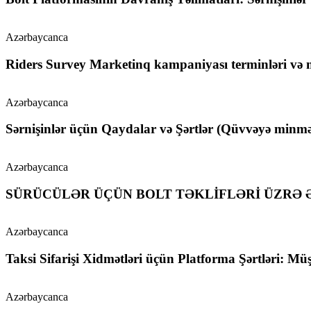
Azərbaycanca
Riders Survey Marketinq kampaniyası terminləri və mü
Azərbaycanca
Sərnişinlər üçün Qaydalar və Şərtlər (Qüvvəyə minmə 
Azərbaycanca
SÜRÜCÜLƏR ÜÇÜN BOLT TƏKLİFLƏRİ ÜZRƏ 
Azərbaycanca
Taksi Sifarişi Xidmətləri üçün Platforma Şərtləri: Mü
Azərbaycanca