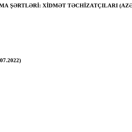
RMA ŞƏRTLƏRİ: XİDMƏT TƏCHİZATÇILARI (AZ
.07.2022)
S