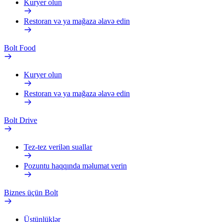
Kuryer olun
Restoran və ya mağaza əlavə edin
Bolt Food
Kuryer olun
Restoran və ya mağaza əlavə edin
Bolt Drive
Tez-tez verilən suallar
Pozuntu haqqında məlumat verin
Biznes üçün Bolt
Üstünlüklər