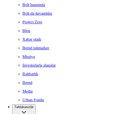
Bolt haqqında
Bolt-da davamlılıq
Project Zero
Bloq
Xəbər otağı
Brend təlimatları
Missiya
İnvestorlarla əlaqələr
Rəhbərlik
Brend
Media
Urban Fondu
Təhlükəsizlik