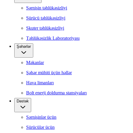
Sərnişin təhlükəsizliyi
Sürücü təhlükəsizliyi
Skuter təhlükəsizliyi
Təhlükəsizlik Laboratoriyası
Şəhərlər
Məkanlar
Şəhər mühiti üçün həllər
Hava limanları
Bolt enerji doldurma stansiyaları
Dəstək
Sərnişinlər üçün
Sürücülər üçün