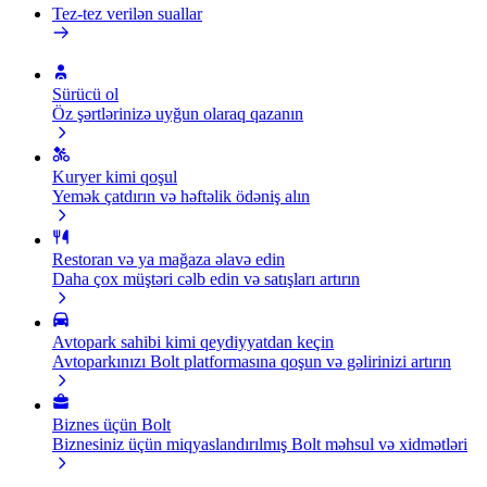
Tez-tez verilən suallar
Sürücü ol
Öz şərtlərinizə uyğun olaraq qazanın
Kuryer kimi qoşul
Yemək çatdırın və həftəlik ödəniş alın
Restoran və ya mağaza əlavə edin
Daha çox müştəri cəlb edin və satışları artırın
Avtopark sahibi kimi qeydiyyatdan keçin
Avtoparkınızı Bolt platformasına qoşun və gəlirinizi artırın
Biznes üçün Bolt
Biznesiniz üçün miqyaslandırılmış Bolt məhsul və xidmətləri