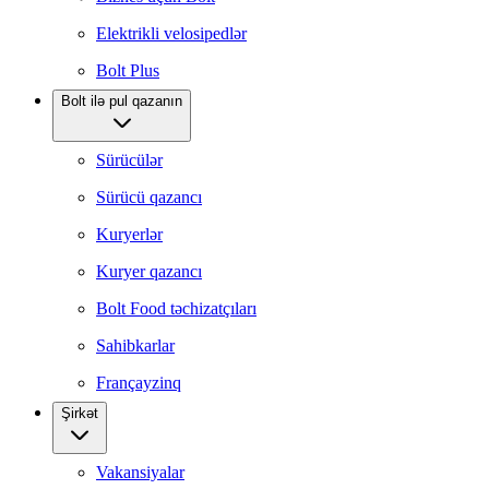
Elektrikli velosipedlər
Bolt Plus
Bolt ilə pul qazanın
Sürücülər
Sürücü qazancı
Kuryerlər
Kuryer qazancı
Bolt Food təchizatçıları
Sahibkarlar
Françayzinq
Şirkət
Vakansiyalar