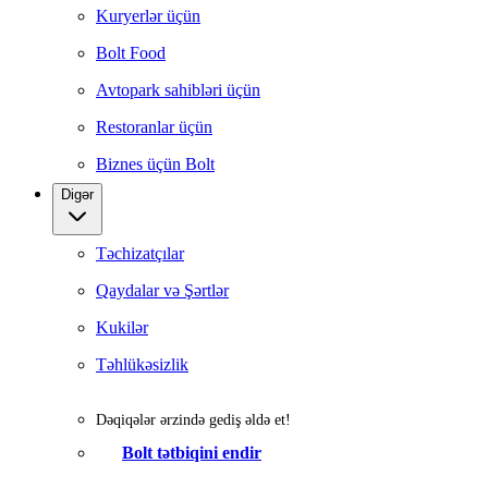
Kuryerlər üçün
Bolt Food
Avtopark sahibləri üçün
Restoranlar üçün
Biznes üçün Bolt
Digər
Təchizatçılar
Qaydalar və Şərtlər
Kukilər
Təhlükəsizlik
Dəqiqələr ərzində gediş əldə et!
Bolt tətbiqini endir