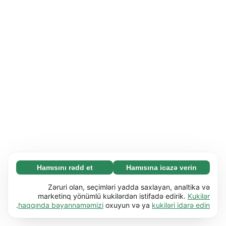
Hamısını rədd et
Hamısına icazə verin
Zəruri (65)
Zəruri kukilər əsas funksiyaları (məs. səhifə
Ətraflı
Zəruri olan, seçimləri yadda saxlayan, analtika və
naviqasiyası) işə salmaqla veb-saytımızı
marketinq yönümlü kukilərdən istifadə edirik.
Kukilər
.
haqqında bəyannaməmizi
oxuyun və ya
kukiləri idarə edin
istifadəyə yararlı etməyə kömək edir. Bu kukilər
Üstünlüklər (17)
olmadan veb-sayt düzgün işləyə bilməz.
Üstünlük kukiləri veb-saytımıza davranışını və
Ətraflı