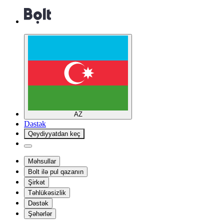
AZ
Dəstək
Qeydiyyatdan keç
Məhsullar
Bolt ilə pul qazanın
Şirkət
Təhlükəsizlik
Dəstək
Şəhərlər