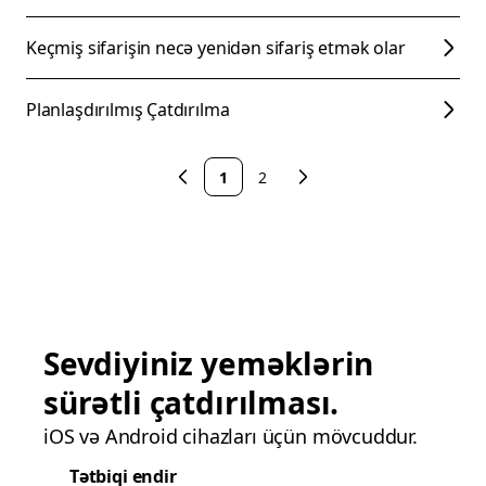
Keçmiş sifarişin necə yenidən sifariş etmək olar
Planlaşdırılmış Çatdırılma
1
2
Sevdiyiniz yeməklərin
sürətli çatdırılması.
iOS və Android cihazları üçün mövcuddur.
Tətbiqi endir