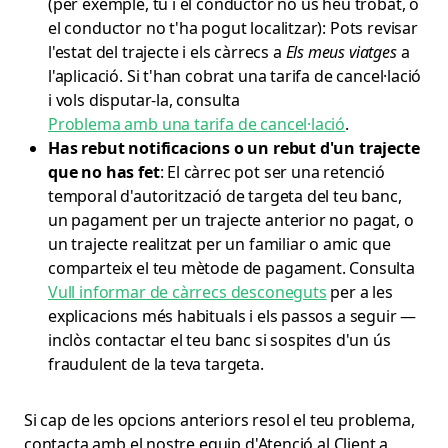
(per exemple, tu i el conductor no us heu trobat, o
el conductor no t'ha pogut localitzar): Pots revisar
l'estat del trajecte i els càrrecs a
Els meus viatges
a
l'aplicació. Si t'han cobrat una tarifa de cancel·lació
i vols disputar-la, consulta
Problema amb una tarifa de cancel·lació
.
Has rebut notificacions o un rebut d'un trajecte
que no has fet
: El càrrec pot ser una retenció
temporal d'autorització de targeta del teu banc,
un pagament per un trajecte anterior no pagat, o
un trajecte realitzat per un familiar o amic que
comparteix el teu mètode de pagament. Consulta
Vull informar de càrrecs desconeguts
per a les
explicacions més habituals i els passos a seguir —
inclòs contactar el teu banc si sospites d'un ús
fraudulent de la teva targeta.
Si cap de les opcions anteriors resol el teu problema,
contacta amb el nostre equip d'Atenció al Client a