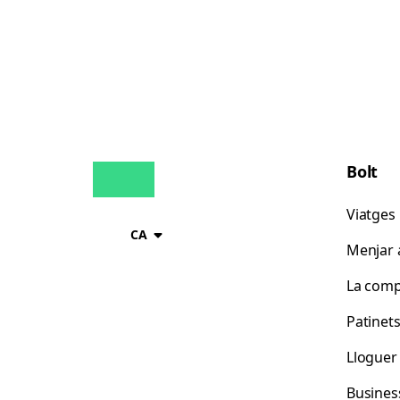
Bolt
Viatges
CA
Menjar a
La comp
Patinet
Lloguer
Busines