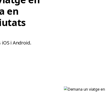
ja en
iutats
 iOS i Android.