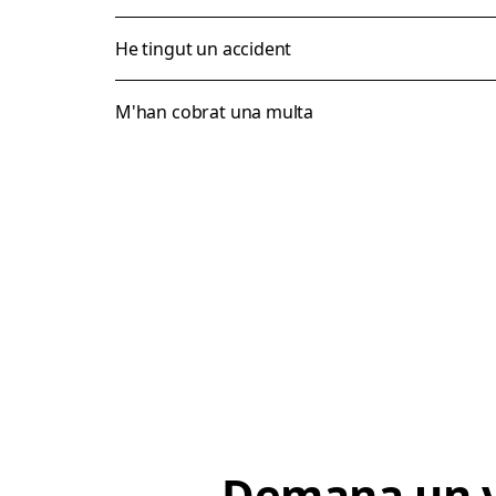
He tingut un accident
M'han cobrat una multa
Demana un v