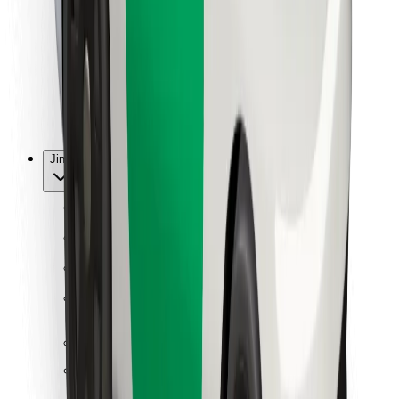
Pro kurýry
Bolt Food
Pro flotilové partnery
Pro restaurace
Bolt for Business
Jiné
Partneři
Obchodní podmínky
Cookies
Zabezpečení
Jízda za pár minut!
Stáhněte si aplikaci Bolt