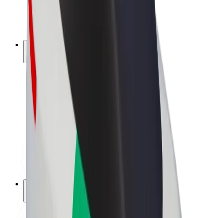
E-kola
Bolt Plus
Vydělávejte s Boltem
Řidiči
Výdělky řidiče
Kurýři
Výdělky kurýra
Partneři Bolt Food
Flotily
Franšízy
Společnost
Kariéra