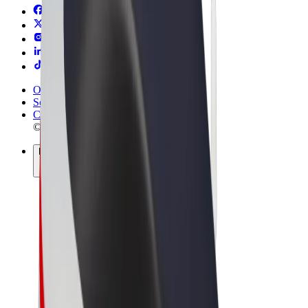
Obchodní podmínky
Soukromí
Cookies
© 2026 Bolt Technology OÜ
Produkty
Jízdy
Koloběžky
Bolt Market
Bolt Food
Bolt Drive
Bolt for Business