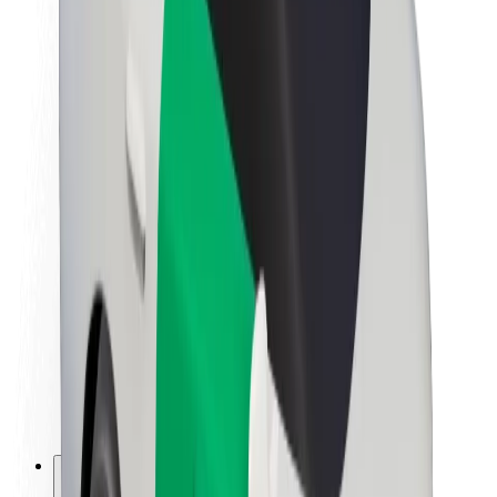
O společnosti Bolt
Udržitelnost podle Boltu
Projekt Zero
Blog
Tiskové centrum
Pokyny ke značce
Naše poslání
Vztahy s investory
Vedení
Značka
Média
Městský fond
Bezpečnost