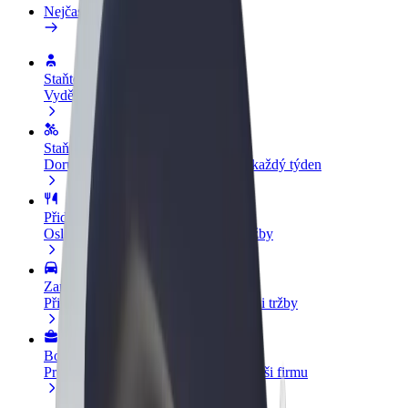
Nejčastější otázky
Staňte se řidičem
Vydělávejte podle sebe
Staňte se kurýrem
Doručujte jídlo a dostávejte výplatu každý týden
Přidejte restauraci nebo obchod
Oslovte více zákazníků a zvyšte si tržby
Zaregistrujte se jako flotilový partner
Přidejte svou flotilu k Boltu a zvyšte si tržby
Bolt for Business
Produkty a služby Boltu přesně pro vaši firmu