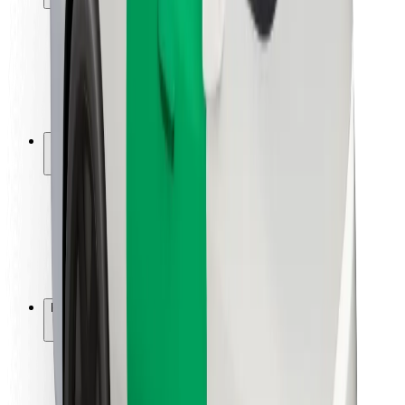
Bezpečnost cestujících
Bezpečnost řidičů
Bezpečnost na koloběžce
Laboratoř bezpečnosti
Města
Lokality
Řešení pro města
Letiště
Nabíjecí stanice Bolt
Podpora
Pro cestující
Pro řidiče