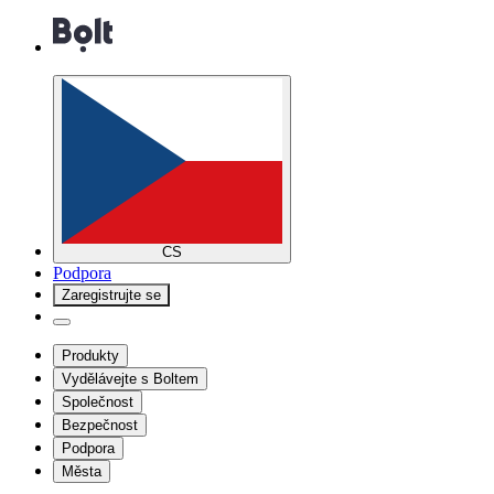
CS
Podpora
Zaregistrujte se
Produkty
Vydělávejte s Boltem
Společnost
Bezpečnost
Podpora
Města