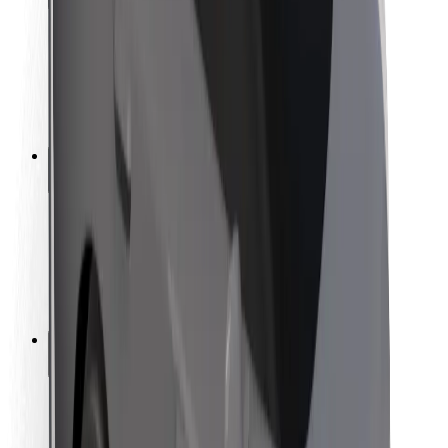
Bezpečnost cestujících
Bezpečnost řidičů
Bezpečnost na koloběžce
Laboratoř bezpečnosti
Města
Lokality
Řešení pro města
Letiště
Nabíjecí stanice Bolt
Podpora
Pro cestující
Pro řidiče