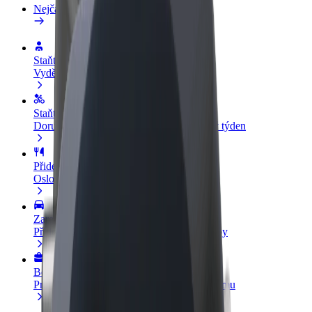
Nejčastější otázky
Staňte se řidičem
Vydělávejte podle sebe
Staňte se kurýrem
Doručujte jídlo a dostávejte výplatu každý týden
Přidejte restauraci nebo obchod
Oslovte více zákazníků a zvyšte si tržby
Zaregistrujte se jako flotilový partner
Přidejte svou flotilu k Boltu a zvyšte si tržby
Bolt for Business
Produkty a služby Boltu přesně pro vaši firmu