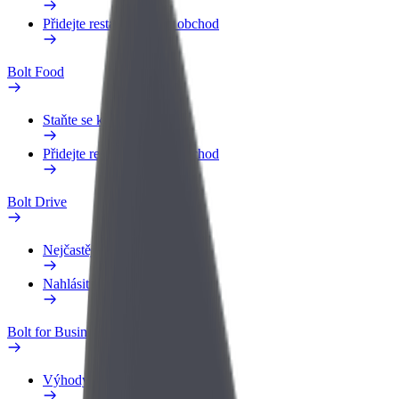
Přidejte restauraci nebo obchod
Bolt Food
Staňte se kurýrem
Přidejte restauraci nebo obchod
Bolt Drive
Nejčastější otázky
Nahlásit vozidlo
Bolt for Business
Výhody