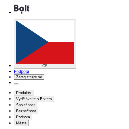
CS
Podpora
Zaregistrujte se
Produkty
Vydělávejte s Boltem
Společnost
Bezpečnost
Podpora
Města