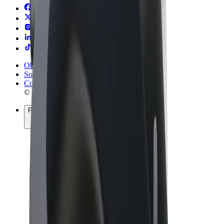
Obchodní podmínky
Soukromí
Cookies
© 2026 Bolt Technology OÜ
Produkty
Jízdy
Koloběžky
Bolt Market
Bolt Food
Bolt Drive
Bolt for Business