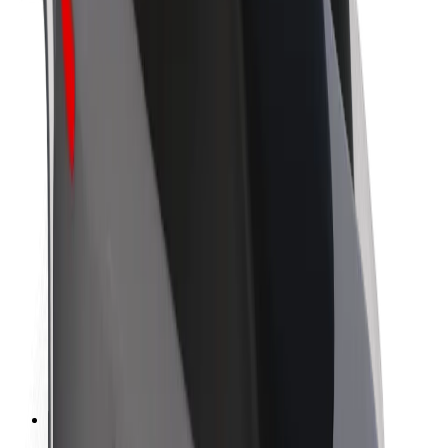
O společnosti Bolt
Udržitelnost podle Boltu
Projekt Zero
Blog
Tiskové centrum
Pokyny ke značce
Naše poslání
Vztahy s investory
Vedení
Značka
Média
Městský fond
Bezpečnost