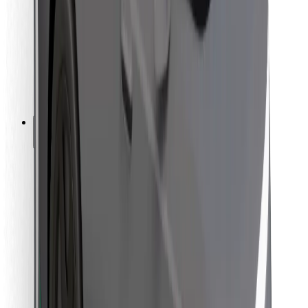
Pro kurýry
Bolt Food
Pro flotilové partnery
Pro restaurace
Bolt for Business
Jiné
Partneři
Obchodní podmínky
Cookies
Zabezpečení
Jízda za pár minut!
Stáhněte si aplikaci Bolt