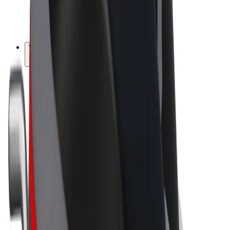
E-kola
Bolt Plus
Vydělávejte s Boltem
Řidiči
Výdělky řidiče
Kurýři
Výdělky kurýra
Partneři Bolt Food
Flotily
Franšízy
Společnost
Kariéra