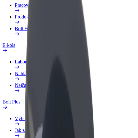
Pracovní profil
Produkty
Bolt Food pro Business
E-kola
Laboratoř bezpečnosti
Nahlásit problém
Nejčastější otázky
Bolt Plus
Výhody
Jak získat členství