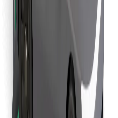
Objevte své oblíbené jídlo!
Stáhněte si aplikaci Bolt Food