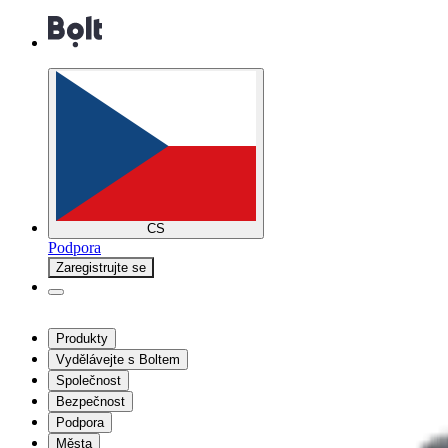
CS
Podpora
Zaregistrujte se
Produkty
Vydělávejte s Boltem
Společnost
Bezpečnost
Podpora
Města