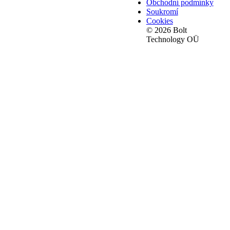
Obchodní podmínky
Soukromí
Cookies
© 2026 Bolt
Technology OÜ