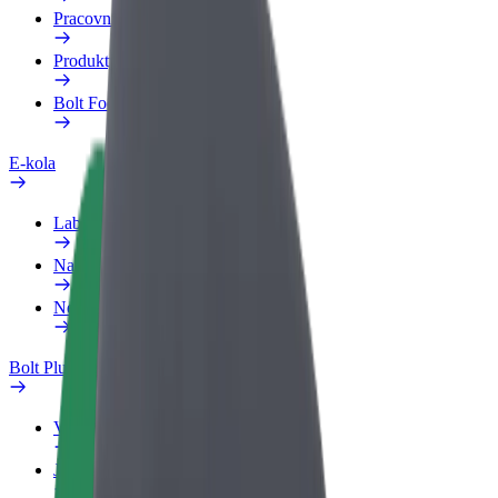
Pracovní profil
Produkty
Bolt Food pro Business
E-kola
Laboratoř bezpečnosti
Nahlásit problém
Nejčastější otázky
Bolt Plus
Výhody
Jak získat členství