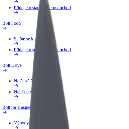
Přidejte restauraci nebo obchod
Bolt Food
Staňte se kurýrem
Přidejte restauraci nebo obchod
Bolt Drive
Nejčastější otázky
Nahlásit vozidlo
Bolt for Business
Výhody