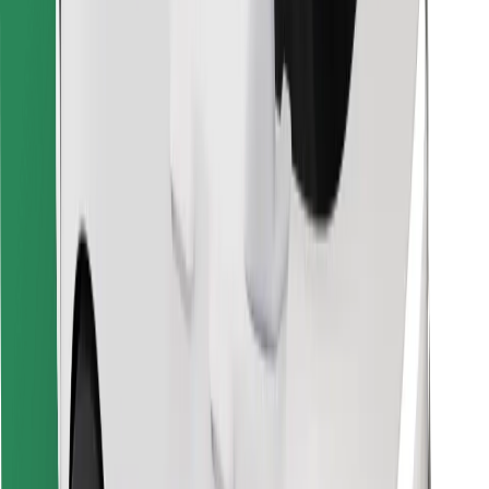
Objevte své oblíbené jídlo!
Stáhněte si aplikaci Bolt Food