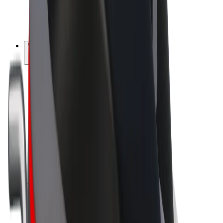
E-kola
Bolt Plus
Vydělávejte s Boltem
Řidiči
Výdělky řidiče
Kurýři
Výdělky kurýra
Partneři Bolt Food
Flotily
Franšízy
Společnost
Kariéra