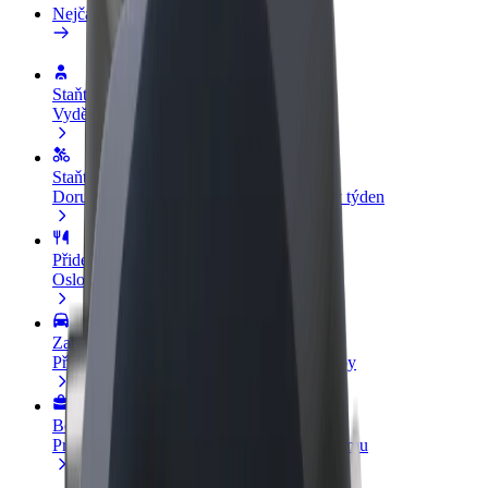
Nejčastější otázky
Staňte se řidičem
Vydělávejte podle sebe
Staňte se kurýrem
Doručujte jídlo a dostávejte výplatu každý týden
Přidejte restauraci nebo obchod
Oslovte více zákazníků a zvyšte si tržby
Zaregistrujte se jako flotilový partner
Přidejte svou flotilu k Boltu a zvyšte si tržby
Bolt for Business
Produkty a služby Boltu přesně pro vaši firmu