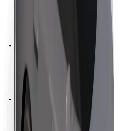
Bezpečnost cestujících
Bezpečnost řidičů
Bezpečnost na koloběžce
Laboratoř bezpečnosti
Města
Lokality
Řešení pro města
Letiště
Nabíjecí stanice Bolt
Podpora
Pro cestující
Pro řidiče