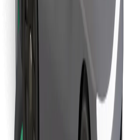
Objevte své oblíbené jídlo!
Stáhněte si aplikaci Bolt Food