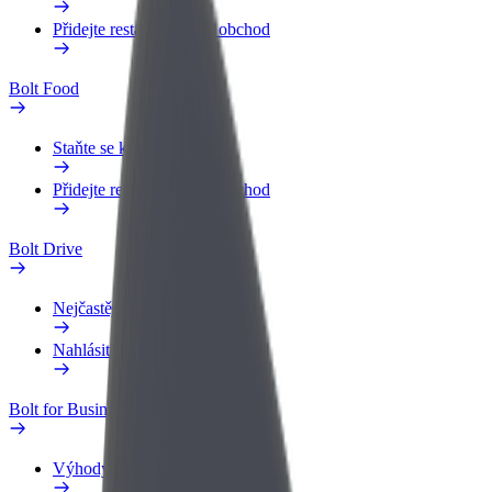
Přidejte restauraci nebo obchod
Bolt Food
Staňte se kurýrem
Přidejte restauraci nebo obchod
Bolt Drive
Nejčastější otázky
Nahlásit vozidlo
Bolt for Business
Výhody