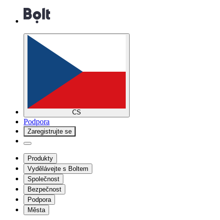
CS
Podpora
Zaregistrujte se
Produkty
Vydělávejte s Boltem
Společnost
Bezpečnost
Podpora
Města