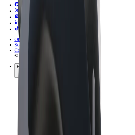
Obchodní podmínky
Soukromí
Cookies
© 2026 Bolt Technology OÜ
Produkty
Jízdy
Koloběžky
Bolt Market
Bolt Food
Bolt Drive
Bolt for Business