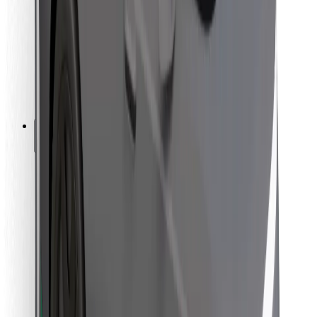
Pro kurýry
Bolt Food
Pro flotilové partnery
Pro restaurace
Bolt for Business
Jiné
Partneři
Obchodní podmínky
Cookies
Zabezpečení
Jízda za pár minut!
Stáhněte si aplikaci Bolt