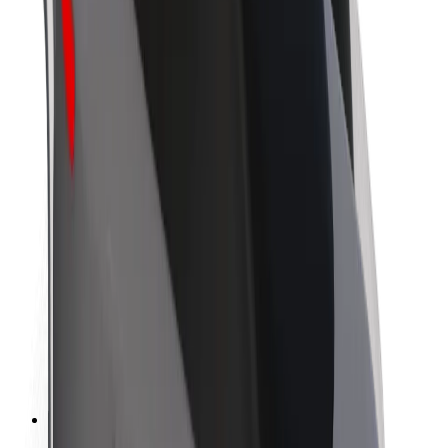
O společnosti Bolt
Udržitelnost podle Boltu
Projekt Zero
Blog
Tiskové centrum
Pokyny ke značce
Naše poslání
Vztahy s investory
Vedení
Značka
Média
Městský fond
Bezpečnost