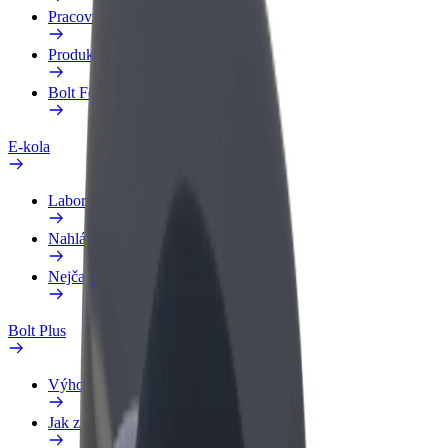
Pracovní profil
Produkty
Bolt Food pro Business
E-kola
Laboratoř bezpečnosti
Nahlásit problém
Nejčastější otázky
Bolt Plus
Výhody
Jak získat členství