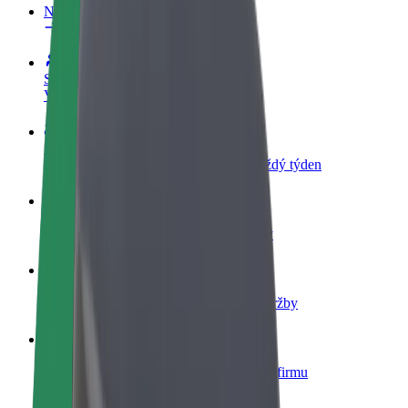
Nejčastější otázky
Staňte se řidičem
Vydělávejte podle sebe
Staňte se kurýrem
Doručujte jídlo a dostávejte výplatu každý týden
Přidejte restauraci nebo obchod
Oslovte více zákazníků a zvyšte si tržby
Zaregistrujte se jako flotilový partner
Přidejte svou flotilu k Boltu a zvyšte si tržby
Bolt for Business
Produkty a služby Boltu přesně pro vaši firmu