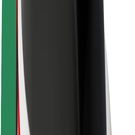
Bezpečnost cestujících
Bezpečnost řidičů
Bezpečnost na koloběžce
Laboratoř bezpečnosti
Města
Lokality
Řešení pro města
Letiště
Nabíjecí stanice Bolt
Podpora
Pro cestující
Pro řidiče