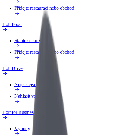
Přidejte restauraci nebo obchod
Bolt Food
Staňte se kurýrem
Přidejte restauraci nebo obchod
Bolt Drive
Nejčastější otázky
Nahlásit vozidlo
Bolt for Business
Výhody