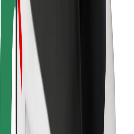
Pro kurýry
Bolt Food
Pro flotilové partnery
Pro restaurace
Bolt for Business
Jiné
Partneři
Obchodní podmínky
Cookies
Zabezpečení
Jízda za pár minut!
Stáhněte si aplikaci Bolt