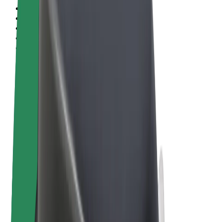
Obchodní podmínky
Soukromí
Cookies
© 2026 Bolt Technology OÜ
Produkty
Jízdy
Koloběžky
Bolt Market
Bolt Food
Bolt Drive
Bolt for Business