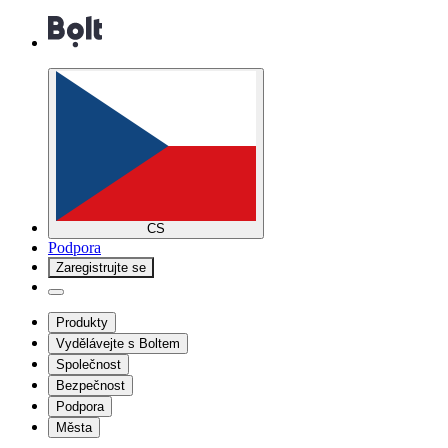
CS
Podpora
Zaregistrujte se
Produkty
Vydělávejte s Boltem
Společnost
Bezpečnost
Podpora
Města