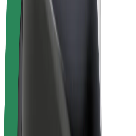
E-kola
Bolt Plus
Vydělávejte s Boltem
Řidiči
Výdělky řidiče
Kurýři
Výdělky kurýra
Partneři Bolt Food
Flotily
Franšízy
Společnost
Kariéra