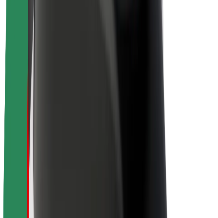
O společnosti Bolt
Udržitelnost podle Boltu
Projekt Zero
Blog
Tiskové centrum
Pokyny ke značce
Naše poslání
Vztahy s investory
Vedení
Značka
Média
Městský fond
Bezpečnost