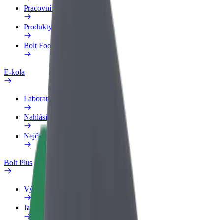
Pracovní profil
Produkty
Bolt Food pro Business
E-kola
Laboratoř bezpečnosti
Nahlásit problém
Nejčastější otázky
Bolt Plus
Výhody
Jak získat členství