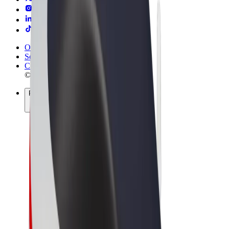
Obchodní podmínky
Soukromí
Cookies
© 2026 Bolt Technology OÜ
Produkty
Jízdy
Koloběžky
Bolt Market
Bolt Food
Bolt Drive
Bolt for Business
E-kola