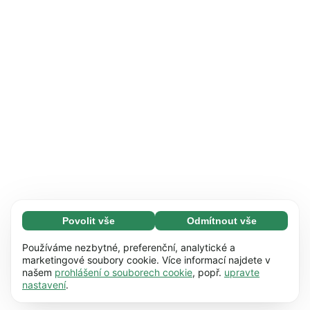
Povolit vše
Odmítnout vše
Nezbytné (65)
Nezbytné soubory cookie umožňují využívat
Zjistit více
Používáme nezbytné, preferenční, analytické a
naše webové stránky díky základním funkcím,
marketingové soubory cookie. Více informací najdete v
našem
prohlášení o souborech cookie
, popř.
upravte
např. navigaci na stránce. Bez těchto souborů
Preference (17)
nastavení
.
cookie nemůže webová stránka správně
Předvolené soubory cookie umožňují našim
Zjistit více
fungovat.
Zjistit více