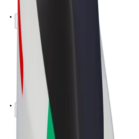
Bolt Plus
Vydělávejte s Boltem
Řidiči
Výdělky řidiče
Kurýři
Výdělky kurýra
Partneři Bolt Food
Flotily
Franšízy
Společnost
Kariéra
O společnosti Bolt