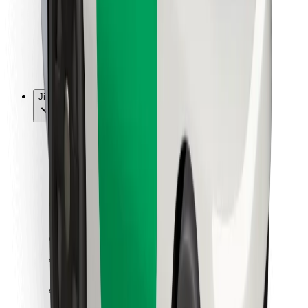
Bolt Food
Pro flotilové partnery
Pro restaurace
Bolt for Business
Jiné
Partneři
Obchodní podmínky
Cookies
Zabezpečení
Jízda za pár minut!
Stáhněte si aplikaci Bolt
Objevte své oblíbené jídlo!