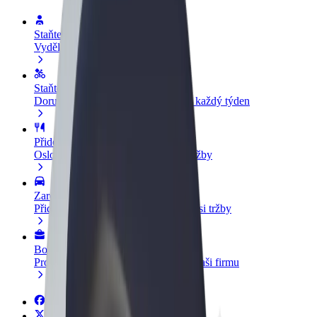
Staňte se řidičem
Vydělávejte podle sebe
Staňte se kurýrem
Doručujte jídlo a dostávejte výplatu každý týden
Přidejte restauraci nebo obchod
Oslovte více zákazníků a zvyšte si tržby
Zaregistrujte se jako flotilový partner
Přidejte svou flotilu k Boltu a zvyšte si tržby
Bolt for Business
Produkty a služby Boltu přesně pro vaši firmu