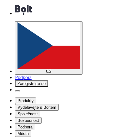
CS
Podpora
Zaregistrujte se
Produkty
Vydělávejte s Boltem
Společnost
Bezpečnost
Podpora
Města