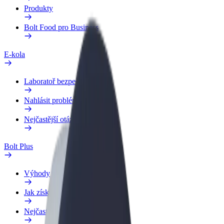
Produkty
Bolt Food pro Business
E-kola
Laboratoř bezpečnosti
Nahlásit problém
Nejčastější otázky
Bolt Plus
Výhody
Jak získat členství
Nejčastější otázky