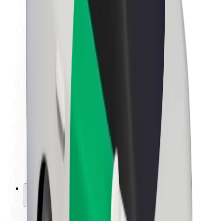
Udržitelnost podle Boltu
Projekt Zero
Blog
Tiskové centrum
Pokyny ke značce
Naše poslání
Vztahy s investory
Vedení
Značka
Média
Městský fond
Bezpečnost
Bezpečnost cestujících