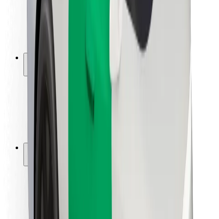
Bezpečnost řidičů
Bezpečnost na koloběžce
Laboratoř bezpečnosti
Města
Lokality
Řešení pro města
Letiště
Nabíjecí stanice Bolt
Podpora
Pro cestující
Pro řidiče
Pro kurýry