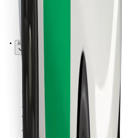
Bolt Food
Pro flotilové partnery
Pro restaurace
Bolt for Business
Jiné
Partneři
Obchodní podmínky
Cookies
Zabezpečení
Jízda za pár minut!
Stáhněte si aplikaci Bolt
Objevte své oblíbené jídlo!