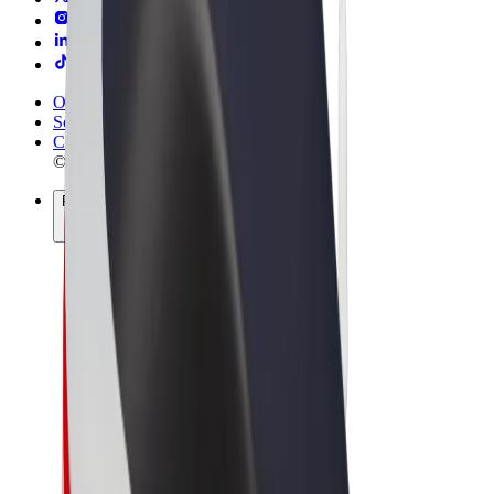
Obchodní podmínky
Soukromí
Cookies
© 2026 Bolt Technology OÜ
Produkty
Jízdy
Koloběžky
Bolt Market
Bolt Food
Bolt Drive
Bolt for Business
E-kola