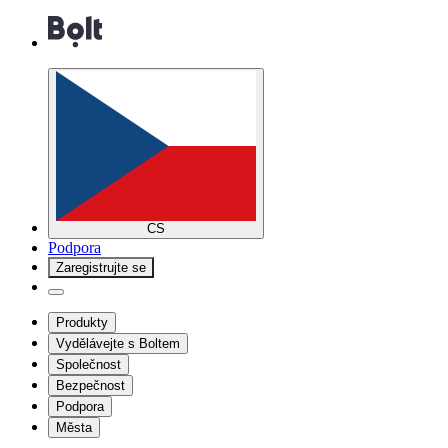
CS
Podpora
Zaregistrujte se
Produkty
Vydělávejte s Boltem
Společnost
Bezpečnost
Podpora
Města