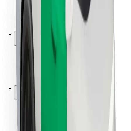
Bezpečnost řidičů
Bezpečnost na koloběžce
Laboratoř bezpečnosti
Města
Lokality
Řešení pro města
Letiště
Nabíjecí stanice Bolt
Podpora
Pro cestující
Pro řidiče
Pro kurýry