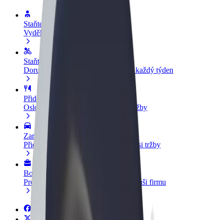
Staňte se řidičem
Vydělávejte podle sebe
Staňte se kurýrem
Doručujte jídlo a dostávejte výplatu každý týden
Přidejte restauraci nebo obchod
Oslovte více zákazníků a zvyšte si tržby
Zaregistrujte se jako flotilový partner
Přidejte svou flotilu k Boltu a zvyšte si tržby
Bolt for Business
Produkty a služby Boltu přesně pro vaši firmu