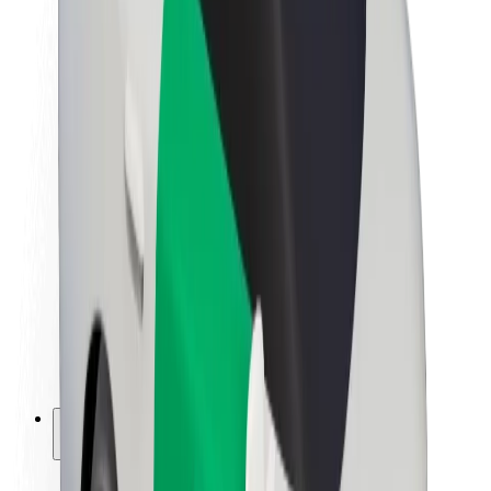
Udržitelnost podle Boltu
Projekt Zero
Blog
Tiskové centrum
Pokyny ke značce
Naše poslání
Vztahy s investory
Vedení
Značka
Média
Městský fond
Bezpečnost
Bezpečnost cestujících