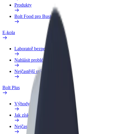
Produkty
Bolt Food pro Business
E-kola
Laboratoř bezpečnosti
Nahlásit problém
Nejčastější otázky
Bolt Plus
Výhody
Jak získat členství
Nejčastější otázky