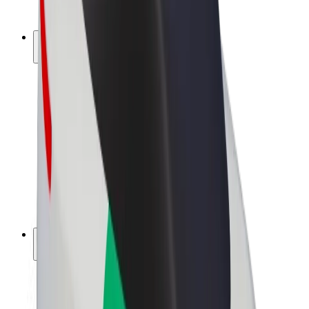
Bolt Plus
Vydělávejte s Boltem
Řidiči
Výdělky řidiče
Kurýři
Výdělky kurýra
Partneři Bolt Food
Flotily
Franšízy
Společnost
Kariéra
O společnosti Bolt