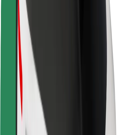
Bezpečnost cestujících
Bezpečnost řidičů
Bezpečnost na koloběžce
Laboratoř bezpečnosti
Města
Lokality
Řešení pro města
Letiště
Nabíjecí stanice Bolt
Podpora
Pro cestující
Pro řidiče