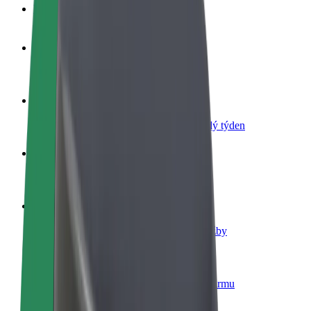
Nejčastější otázky
Staňte se řidičem
Vydělávejte podle sebe
Staňte se kurýrem
Doručujte jídlo a dostávejte výplatu každý týden
Přidejte restauraci nebo obchod
Oslovte více zákazníků a zvyšte si tržby
Zaregistrujte se jako flotilový partner
Přidejte svou flotilu k Boltu a zvyšte si tržby
Bolt for Business
Produkty a služby Boltu přesně pro vaši firmu