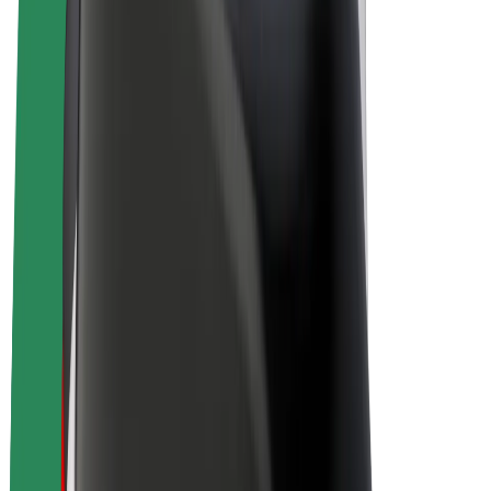
E-kola
Bolt Plus
Vydělávejte s Boltem
Řidiči
Výdělky řidiče
Kurýři
Výdělky kurýra
Partneři Bolt Food
Flotily
Franšízy
Společnost
Kariéra