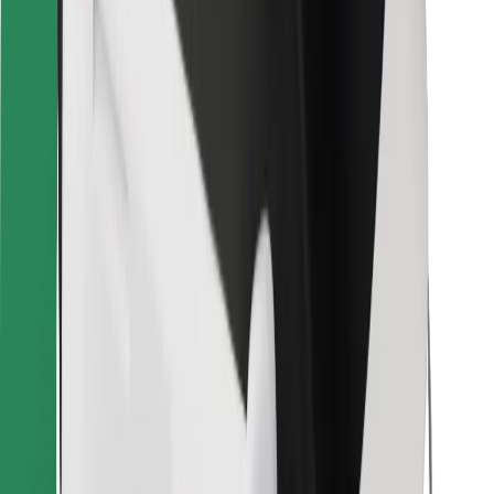
Pro kurýry
Bolt Food
Pro flotilové partnery
Pro restaurace
Bolt for Business
Jiné
Partneři
Obchodní podmínky
Cookies
Zabezpečení
Jízda za pár minut!
Stáhněte si aplikaci Bolt