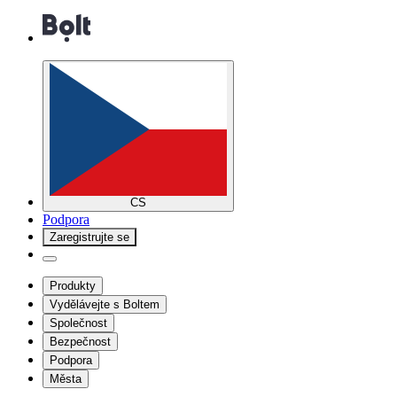
CS
Podpora
Zaregistrujte se
Produkty
Vydělávejte s Boltem
Společnost
Bezpečnost
Podpora
Města