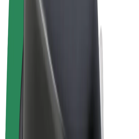
Obchodní podmínky
Soukromí
Cookies
© 2026 Bolt Technology OÜ
Produkty
Jízdy
Koloběžky
Bolt Market
Bolt Food
Bolt Drive
Bolt for Business