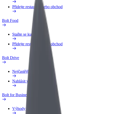
Přidejte restauraci nebo obchod
Bolt Food
Staňte se kurýrem
Přidejte restauraci nebo obchod
Bolt Drive
Nejčastější otázky
Nahlásit vozidlo
Bolt for Business
Výhody