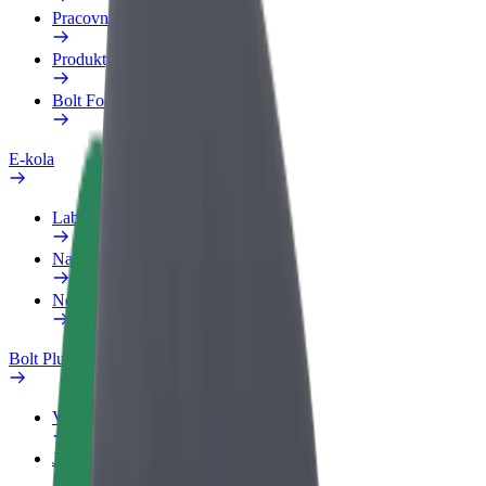
Pracovní profil
Produkty
Bolt Food pro Business
E-kola
Laboratoř bezpečnosti
Nahlásit problém
Nejčastější otázky
Bolt Plus
Výhody
Jak získat členství