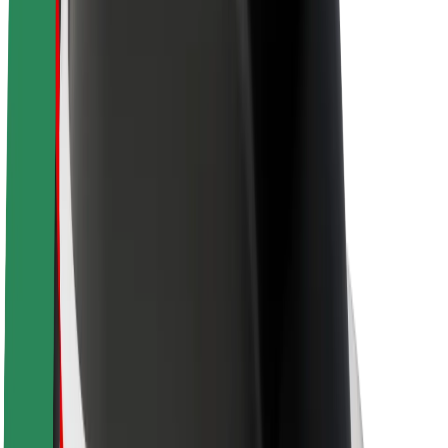
O společnosti Bolt
Udržitelnost podle Boltu
Projekt Zero
Blog
Tiskové centrum
Pokyny ke značce
Naše poslání
Vztahy s investory
Vedení
Značka
Média
Městský fond
Bezpečnost