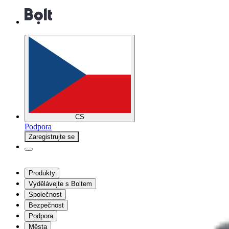
CS
Podpora
Zaregistrujte se
Produkty
Vydělávejte s Boltem
Společnost
Bezpečnost
Podpora
Města