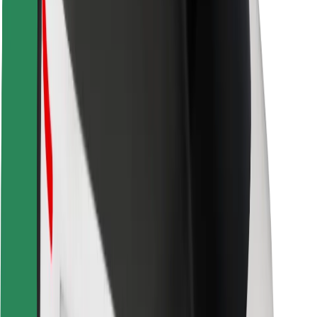
Bezpečnost cestujících
Bezpečnost řidičů
Bezpečnost na koloběžce
Laboratoř bezpečnosti
Města
Lokality
Řešení pro města
Letiště
Nabíjecí stanice Bolt
Podpora
Pro cestující
Pro řidiče