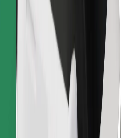
Pro kurýry
Bolt Food
Pro flotilové partnery
Pro restaurace
Bolt for Business
Jiné
Partneři
Obchodní podmínky
Cookies
Zabezpečení
Jízda za pár minut!
Stáhněte si aplikaci Bolt