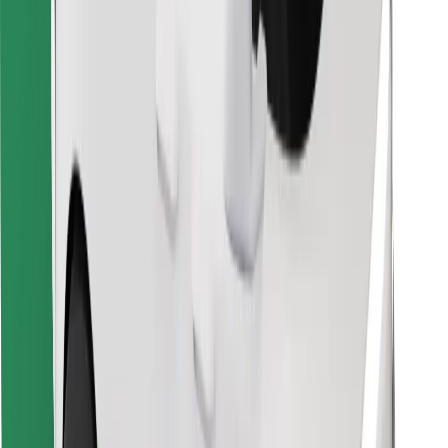
Objevte své oblíbené jídlo!
Stáhněte si aplikaci Bolt Food