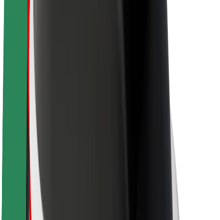
O společnosti Bolt
Udržitelnost podle Boltu
Projekt Zero
Blog
Tiskové centrum
Pokyny ke značce
Naše poslání
Vztahy s investory
Vedení
Značka
Média
Městský fond
Bezpečnost