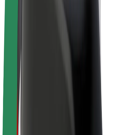
E-kola
Bolt Plus
Vydělávejte s Boltem
Řidiči
Výdělky řidiče
Kurýři
Výdělky kurýra
Partneři Bolt Food
Flotily
Franšízy
Společnost
Kariéra