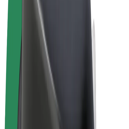
Obchodní podmínky
Soukromí
Cookies
© 2026 Bolt Technology OÜ
Produkty
Jízdy
Koloběžky
Bolt Market
Bolt Food
Bolt Drive
Bolt for Business