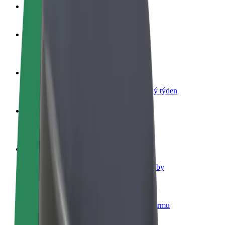
Nejčastější otázky
Staňte se řidičem
Vydělávejte podle sebe
Staňte se kurýrem
Doručujte jídlo a dostávejte výplatu každý týden
Přidejte restauraci nebo obchod
Oslovte více zákazníků a zvyšte si tržby
Zaregistrujte se jako flotilový partner
Přidejte svou flotilu k Boltu a zvyšte si tržby
Bolt for Business
Produkty a služby Boltu přesně pro vaši firmu