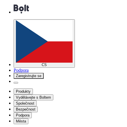
CS
Podpora
Zaregistrujte se
Produkty
Vydělávejte s Boltem
Společnost
Bezpečnost
Podpora
Města