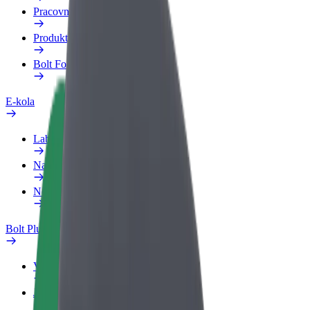
Pracovní profil
Produkty
Bolt Food pro Business
E-kola
Laboratoř bezpečnosti
Nahlásit problém
Nejčastější otázky
Bolt Plus
Výhody
Jak získat členství