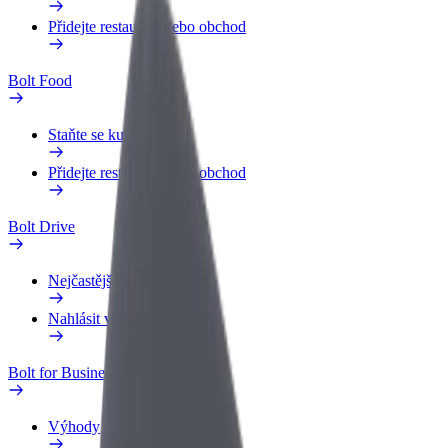
Přidejte restauraci nebo obchod
Bolt Food
Staňte se kurýrem
Přidejte restauraci nebo obchod
Bolt Drive
Nejčastější otázky
Nahlásit vozidlo
Bolt for Business
Výhody