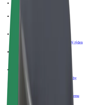
Nejčastější otázky
Staňte se řidičem
Vydělávejte podle sebe
Staňte se kurýrem
Doručujte jídlo a dostávejte výplatu každý týden
Přidejte restauraci nebo obchod
Oslovte více zákazníků a zvyšte si tržby
Zaregistrujte se jako flotilový partner
Přidejte svou flotilu k Boltu a zvyšte si tržby
Bolt for Business
Produkty a služby Boltu přesně pro vaši firmu