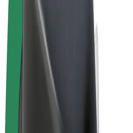
Obchodní podmínky
Soukromí
Cookies
© 2026 Bolt Technology OÜ
Produkty
Jízdy
Koloběžky
Bolt Market
Bolt Food
Bolt Drive
Bolt for Business