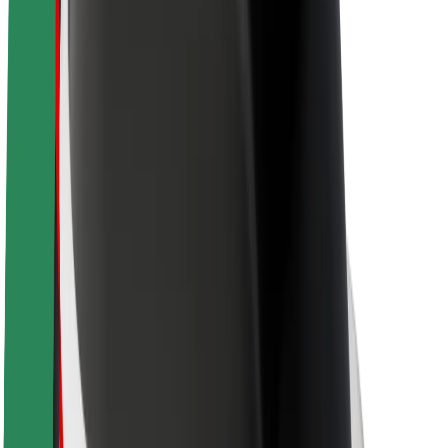
O společnosti Bolt
Udržitelnost podle Boltu
Projekt Zero
Blog
Tiskové centrum
Pokyny ke značce
Naše poslání
Vztahy s investory
Vedení
Značka
Média
Městský fond
Bezpečnost