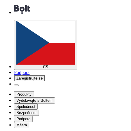
CS
Podpora
Zaregistrujte se
Produkty
Vydělávejte s Boltem
Společnost
Bezpečnost
Podpora
Města