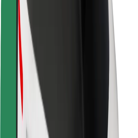
Bezpečnost cestujících
Bezpečnost řidičů
Bezpečnost na koloběžce
Laboratoř bezpečnosti
Města
Lokality
Řešení pro města
Letiště
Nabíjecí stanice Bolt
Podpora
Pro cestující
Pro řidiče