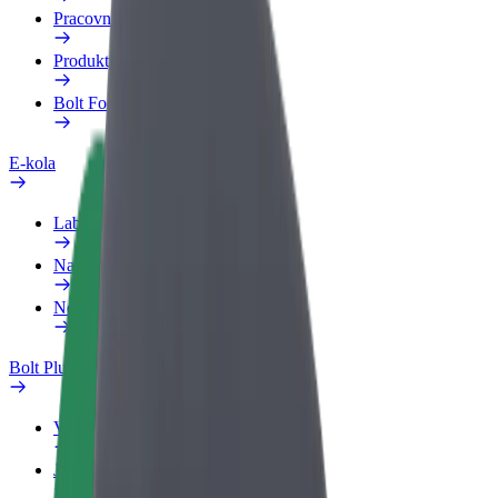
Pracovní profil
Produkty
Bolt Food pro Business
E-kola
Laboratoř bezpečnosti
Nahlásit problém
Nejčastější otázky
Bolt Plus
Výhody
Jak získat členství