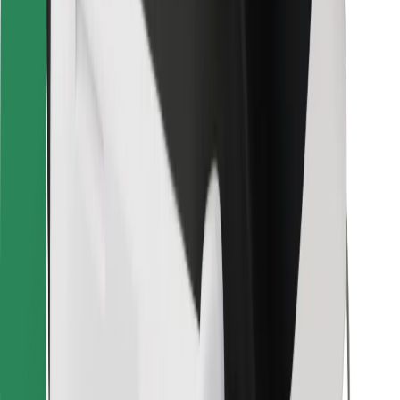
Pro kurýry
Bolt Food
Pro flotilové partnery
Pro restaurace
Bolt for Business
Jiné
Partneři
Obchodní podmínky
Cookies
Zabezpečení
Jízda za pár minut!
Stáhněte si aplikaci Bolt