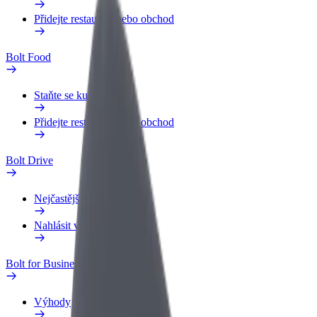
Přidejte restauraci nebo obchod
Bolt Food
Staňte se kurýrem
Přidejte restauraci nebo obchod
Bolt Drive
Nejčastější otázky
Nahlásit vozidlo
Bolt for Business
Výhody