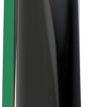
E-kola
Bolt Plus
Vydělávejte s Boltem
Řidiči
Výdělky řidiče
Kurýři
Výdělky kurýra
Partneři Bolt Food
Flotily
Franšízy
Společnost
Kariéra