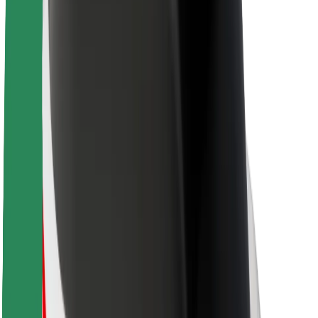
O společnosti Bolt
Udržitelnost podle Boltu
Projekt Zero
Blog
Tiskové centrum
Pokyny ke značce
Naše poslání
Vztahy s investory
Vedení
Značka
Média
Městský fond
Bezpečnost