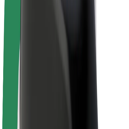
E-kola
Bolt Plus
Vydělávejte s Boltem
Řidiči
Výdělky řidiče
Kurýři
Výdělky kurýra
Partneři Bolt Food
Flotily
Franšízy
Společnost
Kariéra