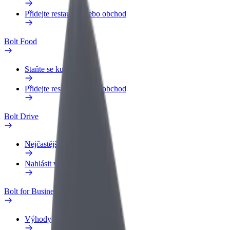
Přidejte restauraci nebo obchod
Bolt Food
Staňte se kurýrem
Přidejte restauraci nebo obchod
Bolt Drive
Nejčastější otázky
Nahlásit vozidlo
Bolt for Business
Výhody