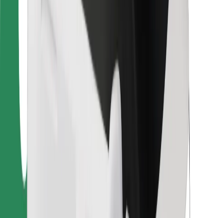
Pro kurýry
Bolt Food
Pro flotilové partnery
Pro restaurace
Bolt for Business
Jiné
Partneři
Obchodní podmínky
Cookies
Zabezpečení
Jízda za pár minut!
Stáhněte si aplikaci Bolt