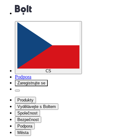
CS
Podpora
Zaregistrujte se
Produkty
Vydělávejte s Boltem
Společnost
Bezpečnost
Podpora
Města