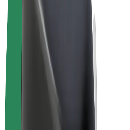
Obchodní podmínky
Soukromí
Cookies
© 2026 Bolt Technology OÜ
Produkty
Jízdy
Koloběžky
Bolt Market
Bolt Food
Bolt Drive
Bolt for Business