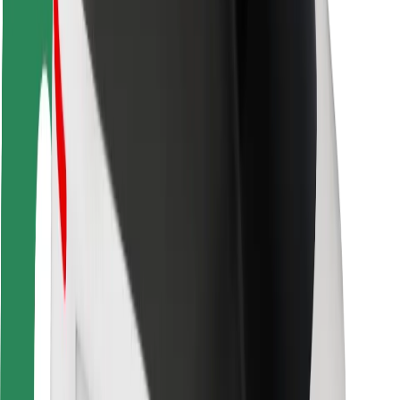
Bezpečnost cestujících
Bezpečnost řidičů
Bezpečnost na koloběžce
Laboratoř bezpečnosti
Města
Lokality
Řešení pro města
Letiště
Nabíjecí stanice Bolt
Podpora
Pro cestující
Pro řidiče