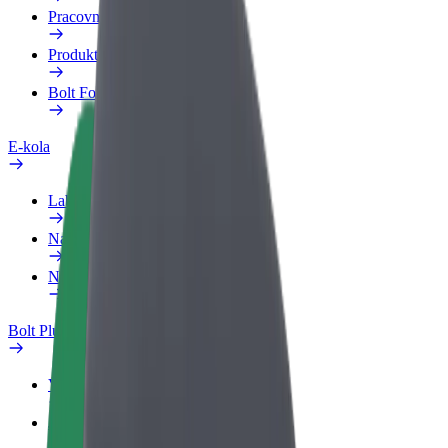
Pracovní profil
Produkty
Bolt Food pro Business
E-kola
Laboratoř bezpečnosti
Nahlásit problém
Nejčastější otázky
Bolt Plus
Výhody
Jak získat členství