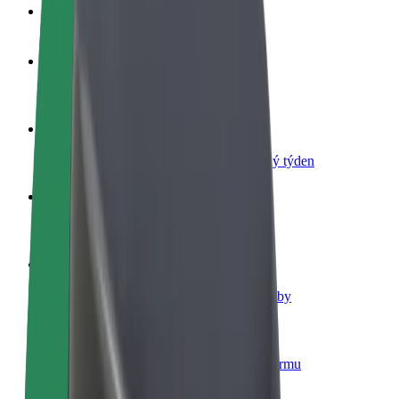
Nejčastější otázky
Staňte se řidičem
Vydělávejte podle sebe
Staňte se kurýrem
Doručujte jídlo a dostávejte výplatu každý týden
Přidejte restauraci nebo obchod
Oslovte více zákazníků a zvyšte si tržby
Zaregistrujte se jako flotilový partner
Přidejte svou flotilu k Boltu a zvyšte si tržby
Bolt for Business
Produkty a služby Boltu přesně pro vaši firmu