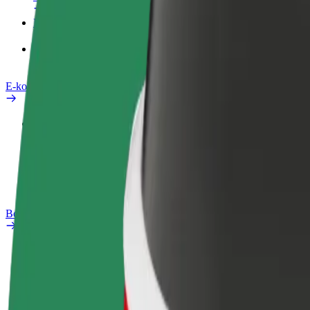
Produkty
Bolt Food pro Business
E-kola
Laboratoř bezpečnosti
Nahlásit problém
Nejčastější otázky
Bolt Plus
Výhody
Jak získat členství
Nejčastější otázky