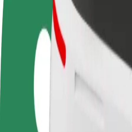
Staňte se řidičem
Staňte se kurýrem
Př
Vydělávejte podle
Doručujte jídlo a dostávejte výplatu
Os
sebe
každý týden
tr
Jak se dostat z Piłsudskiego/PKP do Jasna Góra
Hledáte nejlepší způsob, jak se dostat z Piłsudskiego/PKP do Jasna Gó
Odkud
Piłsudskiego/PKP
Kam
Jasna Góra
Pohodlná jízda na dosah ruky!
Bolt
Spolehlivé jízdy v běžných vozidlech střední velikosti.
Odhadovaná doba jízdy