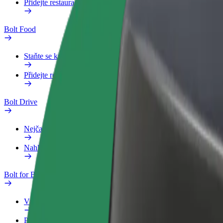
Přidejte restauraci nebo obchod
Bolt Food
Staňte se kurýrem
Přidejte restauraci nebo obchod
Bolt Drive
Nejčastější otázky
Nahlásit vozidlo
Bolt for Business
Výhody
Pracovní profil