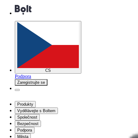
CS
Podpora
Zaregistrujte se
Produkty
Vydělávejte s Boltem
Společnost
Bezpečnost
Podpora
Města