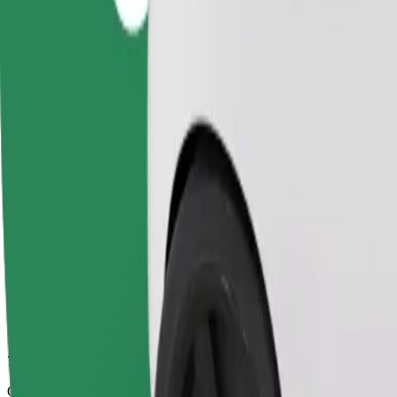
7 min
Odhadovaná vzdálenost
2,9 km
Cestující
1-4
Odhadovaná cena
14,30 PLN
Comfort
Větší vozidla s dostatkem místa pro nohy a úložným prostorem
Odhadovaná doba jízdy
7 min
Odhadovaná vzdálenost