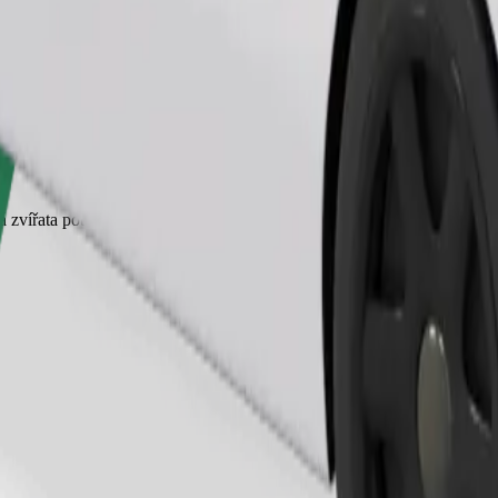
Objednat jízdu
 zvířata potřebují přepravku a sedadla je třeba chránit dekou nebo pod