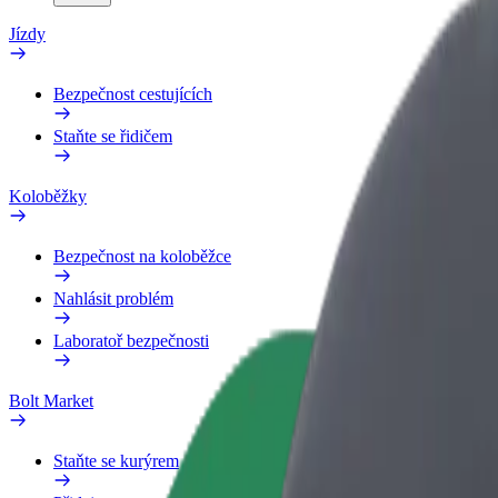
Jízdy
Bezpečnost cestujících
Staňte se řidičem
Koloběžky
Bezpečnost na koloběžce
Nahlásit problém
Laboratoř bezpečnosti
Bolt Market
Staňte se kurýrem