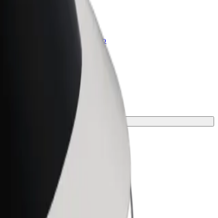
Bolt for Business
Produkty a služby Boltu přesně pro
vaši firmu