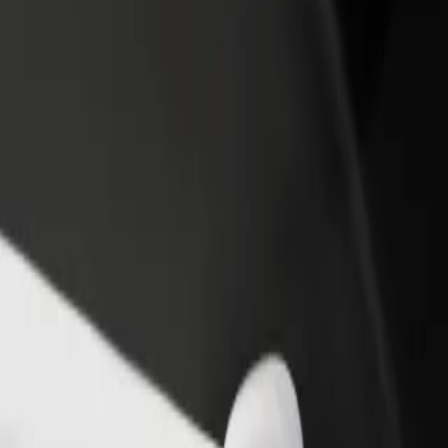
idejte restauraci nebo obchod
Zaregistrujte se jako flotilový partner
lovte více zákazníků a zvyšte si
Přidejte svou flotilu k Boltu a zvyšte
žby
si tržby
ra? Prohlédněte si naše služby a najděte tu ideální pro svou cestu.
Stáhnout aplikaci