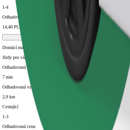
1-4
Odhadovaná cena
14,40 PLN
Domácí mazlíčci
Jízdy pro vás i vašeho domácího mazlíčka. Psi musí mít náhubek, malá
Odhadovaná doba jízdy
7 min
Odhadovaná vzdálenost
2,9 km
Cestující
1-3
Odhadovaná cena