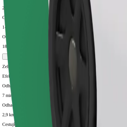
2,9 km
Cestující
1-4
Odhadovaná cena
18,40 PLN
Zelený
Efektivní jízdy v hybridních a elektrických vozidlech
Odhadovaná doba jízdy
7 min
Odhadovaná vzdálenost
2,9 km
Cestující