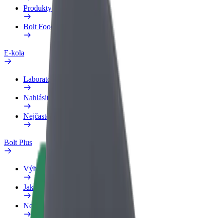
Produkty
Bolt Food pro Business
E-kola
Laboratoř bezpečnosti
Nahlásit problém
Nejčastější otázky
Bolt Plus
Výhody
Jak získat členství
Nejčastější otázky