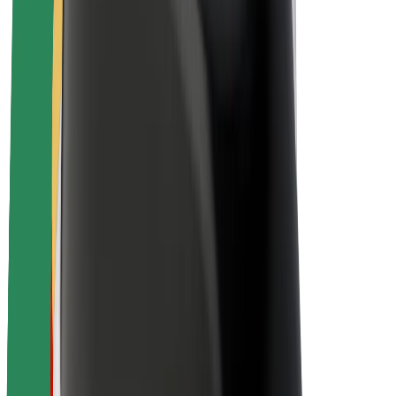
Udržitelnost podle Boltu
Projekt Zero
Blog
Tiskové centrum
Pokyny ke značce
Naše poslání
Vztahy s investory
Vedení
Značka
Média
Městský fond
Bezpečnost
Bezpečnost cestujících