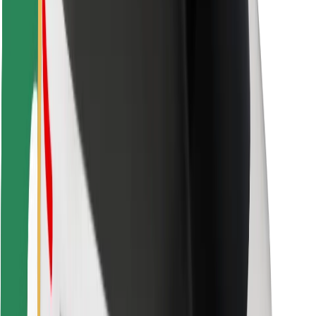
Bolt Food
Pro flotilové partnery
Pro restaurace
Bolt for Business
Jiné
Partneři
Obchodní podmínky
Cookies
Zabezpečení
Jízda za pár minut!
Stáhněte si aplikaci Bolt
Objevte své oblíbené jídlo!