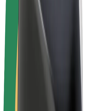
Bolt Plus
Vydělávejte s Boltem
Řidiči
Výdělky řidiče
Kurýři
Výdělky kurýra
Partneři Bolt Food
Flotily
Franšízy
Společnost
Kariéra
O společnosti Bolt