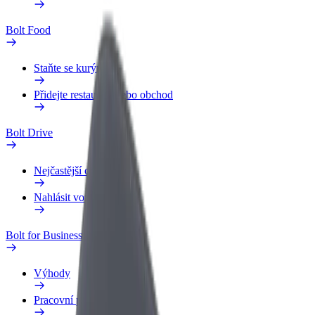
Bolt Food
Staňte se kurýrem
Přidejte restauraci nebo obchod
Bolt Drive
Nejčastější otázky
Nahlásit vozidlo
Bolt for Business
Výhody
Pracovní profil