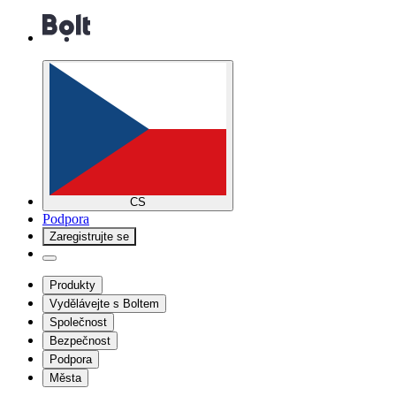
CS
Podpora
Zaregistrujte se
Produkty
Vydělávejte s Boltem
Společnost
Bezpečnost
Podpora
Města