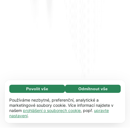
Povolit vše
Odmítnout vše
Nezbytné (65)
Nezbytné soubory cookie umožňují využívat
Zjistit více
Používáme nezbytné, preferenční, analytické a
naše webové stránky díky základním funkcím,
marketingové soubory cookie. Více informací najdete v
našem
prohlášení o souborech cookie
, popř.
upravte
např. navigaci na stránce. Bez těchto souborů
Preference (17)
nastavení
.
cookie nemůže webová stránka správně
Předvolené soubory cookie umožňují našim
Zjistit více
fungovat.
Zjistit více
webovým stránkám zapamatovat si informace,