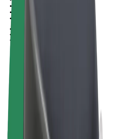
Obchodní podmínky
Soukromí
Cookies
© 2026 Bolt Technology OÜ
Produkty
Jízdy
Koloběžky
Bolt Market
Bolt Food
Bolt Drive
Bolt for Business
E-kola