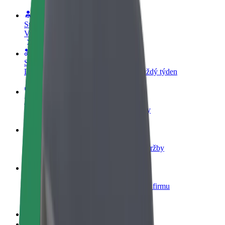
Staňte se řidičem
Vydělávejte podle sebe
Staňte se kurýrem
Doručujte jídlo a dostávejte výplatu každý týden
Přidejte restauraci nebo obchod
Oslovte více zákazníků a zvyšte si tržby
Zaregistrujte se jako flotilový partner
Přidejte svou flotilu k Boltu a zvyšte si tržby
Bolt for Business
Produkty a služby Boltu přesně pro vaši firmu