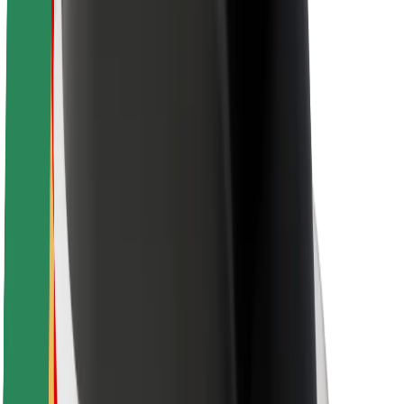
Bezpečnost cestujících
Bezpečnost řidičů
Bezpečnost na koloběžce
Laboratoř bezpečnosti
Města
Lokality
Řešení pro města
Letiště
Nabíjecí stanice Bolt
Podpora
Pro cestující
Pro řidiče