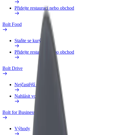
Přidejte restauraci nebo obchod
Bolt Food
Staňte se kurýrem
Přidejte restauraci nebo obchod
Bolt Drive
Nejčastější otázky
Nahlásit vozidlo
Bolt for Business
Výhody