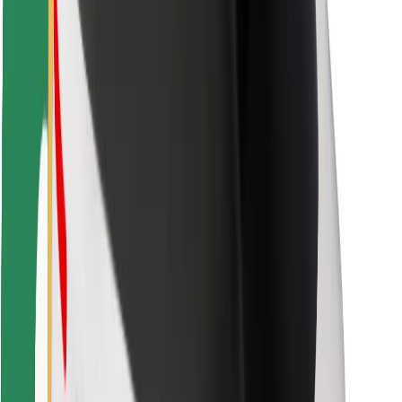
Pro kurýry
Bolt Food
Pro flotilové partnery
Pro restaurace
Bolt for Business
Jiné
Partneři
Obchodní podmínky
Cookies
Zabezpečení
Jízda za pár minut!
Stáhněte si aplikaci Bolt