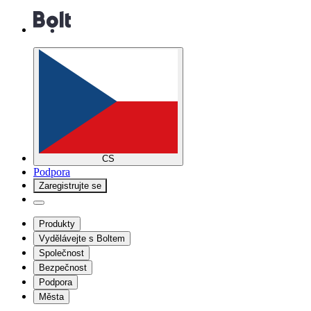
CS
Podpora
Zaregistrujte se
Produkty
Vydělávejte s Boltem
Společnost
Bezpečnost
Podpora
Města