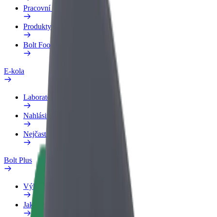
Pracovní profil
Produkty
Bolt Food pro Business
E-kola
Laboratoř bezpečnosti
Nahlásit problém
Nejčastější otázky
Bolt Plus
Výhody
Jak získat členství