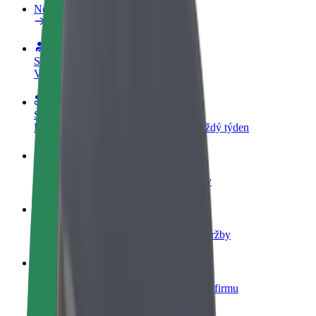
Nejčastější otázky
Staňte se řidičem
Vydělávejte podle sebe
Staňte se kurýrem
Doručujte jídlo a dostávejte výplatu každý týden
Přidejte restauraci nebo obchod
Oslovte více zákazníků a zvyšte si tržby
Zaregistrujte se jako flotilový partner
Přidejte svou flotilu k Boltu a zvyšte si tržby
Bolt for Business
Produkty a služby Boltu přesně pro vaši firmu