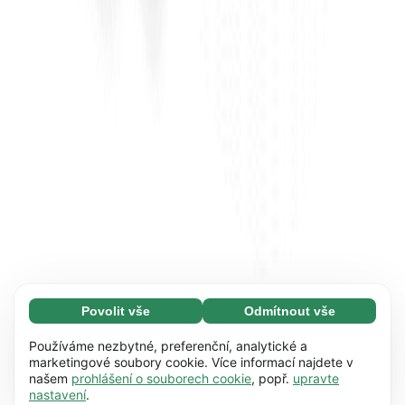
Povolit vše
Odmítnout vše
Nezbytné (65)
Nezbytné soubory cookie umožňují využívat
Zjistit více
Používáme nezbytné, preferenční, analytické a
naše webové stránky díky základním funkcím,
marketingové soubory cookie. Více informací najdete v
našem
prohlášení o souborech cookie
, popř.
upravte
např. navigaci na stránce. Bez těchto souborů
Preference (17)
nastavení
.
cookie nemůže webová stránka správně