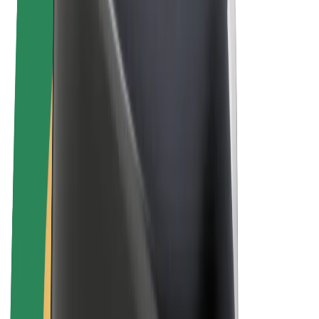
E-kola
Bolt Plus
Vydělávejte s Boltem
Řidiči
Výdělky řidiče
Kurýři
Výdělky kurýra
Partneři Bolt Food
Flotily
Franšízy
Společnost
Kariéra