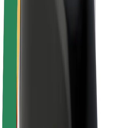
O společnosti Bolt
Udržitelnost podle Boltu
Projekt Zero
Blog
Tiskové centrum
Pokyny ke značce
Naše poslání
Vztahy s investory
Vedení
Značka
Média
Městský fond
Bezpečnost