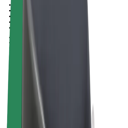
Obchodní podmínky
Soukromí
Cookies
© 2026 Bolt Technology OÜ
Produkty
Jízdy
Koloběžky
Bolt Market
Bolt Food
Bolt Drive
Bolt for Business