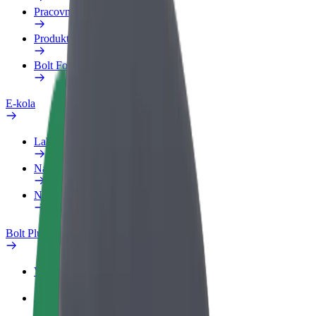
Pracovní profil
Produkty
Bolt Food pro Business
E-kola
Laboratoř bezpečnosti
Nahlásit problém
Nejčastější otázky
Bolt Plus
Výhody
Jak získat členství