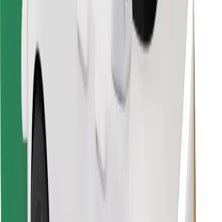
Objevte své oblíbené jídlo!
Stáhněte si aplikaci Bolt Food