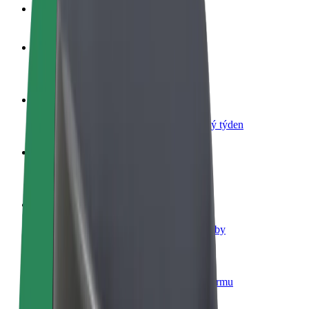
Nejčastější otázky
Staňte se řidičem
Vydělávejte podle sebe
Staňte se kurýrem
Doručujte jídlo a dostávejte výplatu každý týden
Přidejte restauraci nebo obchod
Oslovte více zákazníků a zvyšte si tržby
Zaregistrujte se jako flotilový partner
Přidejte svou flotilu k Boltu a zvyšte si tržby
Bolt for Business
Produkty a služby Boltu přesně pro vaši firmu