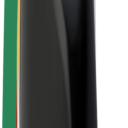
E-kola
Bolt Plus
Vydělávejte s Boltem
Řidiči
Výdělky řidiče
Kurýři
Výdělky kurýra
Partneři Bolt Food
Flotily
Franšízy
Společnost
Kariéra