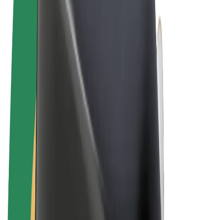
Obchodní podmínky
Soukromí
Cookies
© 2026 Bolt Technology OÜ
Produkty
Jízdy
Koloběžky
Bolt Market
Bolt Food
Bolt Drive
Bolt for Business