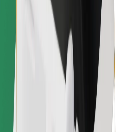
Pro kurýry
Bolt Food
Pro flotilové partnery
Pro restaurace
Bolt for Business
Jiné
Partneři
Obchodní podmínky
Cookies
Zabezpečení
Jízda za pár minut!
Stáhněte si aplikaci Bolt