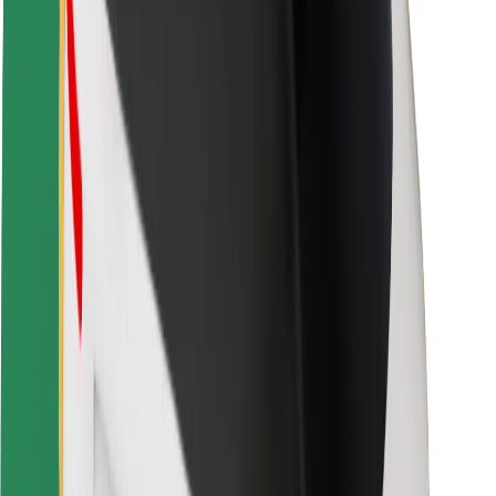
Bezpečnost cestujících
Bezpečnost řidičů
Bezpečnost na koloběžce
Laboratoř bezpečnosti
Města
Lokality
Řešení pro města
Letiště
Nabíjecí stanice Bolt
Podpora
Pro cestující
Pro řidiče