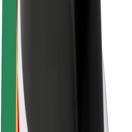
O společnosti Bolt
Udržitelnost podle Boltu
Projekt Zero
Blog
Tiskové centrum
Pokyny ke značce
Naše poslání
Vztahy s investory
Vedení
Značka
Média
Městský fond
Bezpečnost