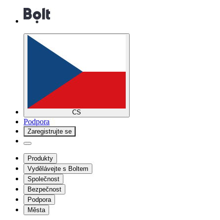
CS
Podpora
Zaregistrujte se
Produkty
Vydělávejte s Boltem
Společnost
Bezpečnost
Podpora
Města